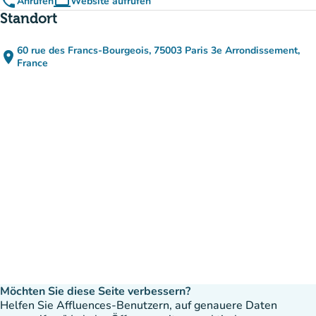
phone
computer
Anrufen
Website aufrufen
(new tab)
Standort
60 rue des Francs-Bourgeois, 75003 Paris 3e Arrondissement,
place
(in Google Maps öffnen)
(new tab)
France
Möchten Sie diese Seite verbessern?
Helfen Sie Affluences-Benutzern, auf genauere Daten