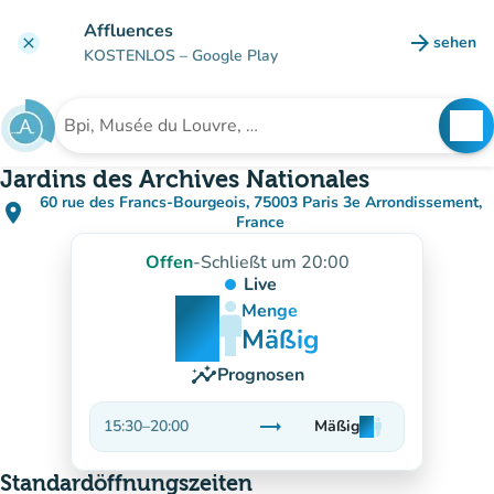
Gehe zum Hauptinhalt
Affluences
arrow_forward
sehen
clear
(new ta
KOSTENLOS
– Google Play
search
See
Suche nach einer Einrichtung
Jardins des Archives Nationales
60 rue des Francs-Bourgeois, 75003 Paris 3e Arrondissement,
place
(in Google Maps öffnen)
(new tab)
France
Offen
-
Schließt um 20:00
Live
man
man
man
Menge
Mäßig
insights
Prognosen
trending_flat
15:30
–
20:00
Mäßig
man
man
man
Stabil
Standardöffnungszeiten