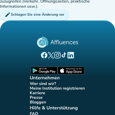
zuzugreifen (Verkehr, Öffnungszeiten, praktische
Informationen usw.).
edit
Schlagen Sie eine Änderung vor
(new tab)
(new tab)
(new tab)
(new tab)
(new tab)
Affluences Facebook-Seite
Affluences Twitter-Seite
Affluences Instagram-Seite
Affluences Tiktok-Seite
Affluences LinkedIn-Seit
(new tab)
(new tab)
Unternehmen
Wer sind wir?
(new tab)
Meine Institution registrieren
(new tab)
Karriere
(new tab)
Presse
(new tab)
Bloggen
(new tab)
Hilfe & Unterstützung
FAQ