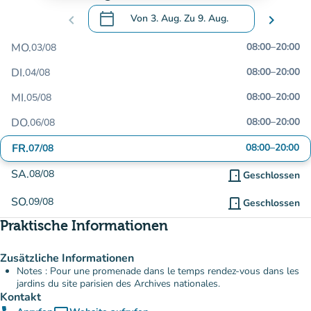
calendar_today
chevron_left
Von
3. Aug.
Zu
9. Aug.
chevron_right
.
Öffnen Sie den Kalender, um Daten zu än
MO.
08:00
–
20:00
03/08
DI.
08:00
–
20:00
04/08
MI.
08:00
–
20:00
05/08
DO.
08:00
–
20:00
06/08
FR.
08:00
–
20:00
07/08
SA.
08/08
door_front
Geschlossen
SO.
09/08
door_front
Geschlossen
Praktische Informationen
Zusätzliche Informationen
Notes : Pour une promenade dans le temps rendez-vous dans les
jardins du site parisien des Archives nationales.
Kontakt