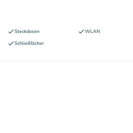
check
check
Steckdosen
WLAN
check
Schließfächer