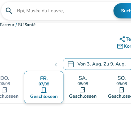
search
Suc
Suche nach einer Einrichtung
 Pasteur
BU Santé
share
Te
mail_outline
Ko
calendar_today
Von
3. Aug.
Zu
9. Aug.
chevron_left
.
Öffnen Sie den Kalender, um
DO.
SA.
SO.
FR.
06/08
08/08
09/08
07/08
door_front
door_front
door_front
door_front
chlossen
Geschlossen
Geschloss
Geschlossen