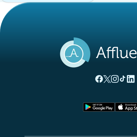
(new tab)
(new tab)
(new ta
(new
(
Affluences Facebo
Affluences Twi
Affluences 
Affluenc
Affl
(new tab)