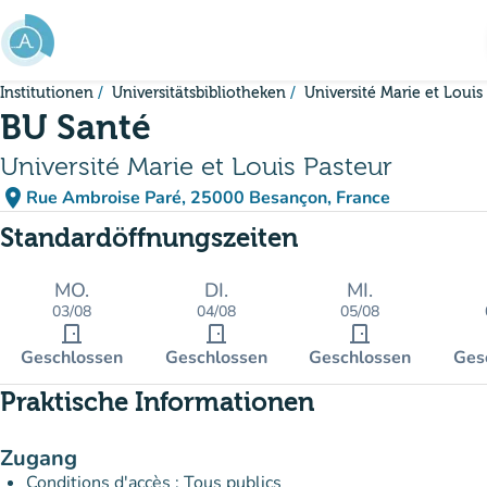
Gehe zum Hauptinhalt
Institutionen
Universitätsbibliotheken
Université Marie et Louis
BU Santé
Université Marie et Louis Pasteur
place
Rue Ambroise Paré, 25000 Besançon, France
(in Google Maps öffnen)
(new tab)
Standardöffnungszeiten
MO.
DI.
MI.
03/08
04/08
05/08
door_front
door_front
door_front
Geschlossen
Geschlossen
Geschlossen
Ges
Praktische Informationen
Zugang
Conditions d'accès : Tous publics