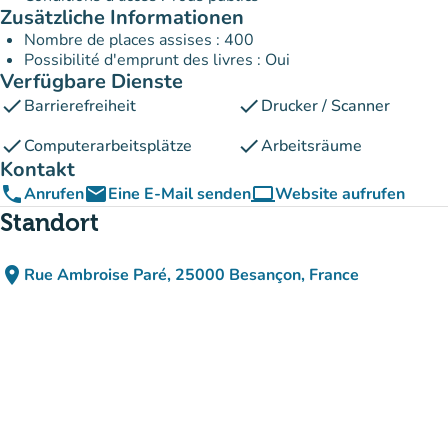
Zusätzliche Informationen
Nombre de places assises : 400
Possibilité d'emprunt des livres : Oui
Verfügbare Dienste
check
check
Barrierefreiheit
Drucker / Scanner
check
check
Computerarbeitsplätze
Arbeitsräume
Kontakt
phone
email
computer
Anrufen
Eine E-Mail senden
Website aufrufen
(new tab)
Standort
place
Rue Ambroise Paré, 25000 Besançon, France
(in Google Maps öffnen)
(new tab)