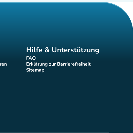
Hilfe & Unterstützung
FAQ
(new tab)
eren
Erklärung zur Barrierefreiheit
(new tab)
Sitemap
(new tab)