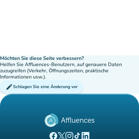
Möchten Sie diese Seite verbessern?
Helfen Sie Affluences-Benutzern, auf genauere Daten
zuzugreifen (Verkehr, Öffnungszeiten, praktische
Informationen usw.).
edit
Schlagen Sie eine Änderung vor
(new tab)
(new tab)
(new tab)
(new tab)
(new tab)