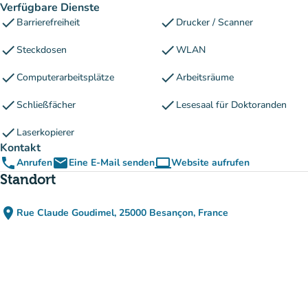
Verfügbare Dienste
check
check
Barrierefreiheit
Drucker / Scanner
check
check
Steckdosen
WLAN
check
check
Computerarbeitsplätze
Arbeitsräume
check
check
Schließfächer
Lesesaal für Doktoranden
check
Laserkopierer
Kontakt
phone
email
computer
Anrufen
Eine E-Mail senden
Website aufrufen
(new tab)
Standort
place
Rue Claude Goudimel, 25000 Besançon, France
(in Google Maps öffnen)
(new tab)