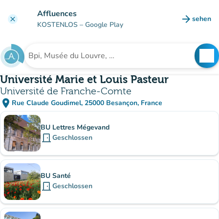
Gehe zum Hauptinhalt
Affluences
arrow_forward
sehen
clear
(new ta
KOSTENLOS
– Google Play
search
See
Suche nach einer Einrichtung
Université Marie et Louis Pasteur
Université de Franche-Comte
place
Rue Claude Goudimel, 25000 Besançon, France
(in Google Maps öffnen)
(new tab)
Unterinstitutionen
BU Lettres Mégevand
door_front
Geschlossen
BU Santé
door_front
Geschlossen