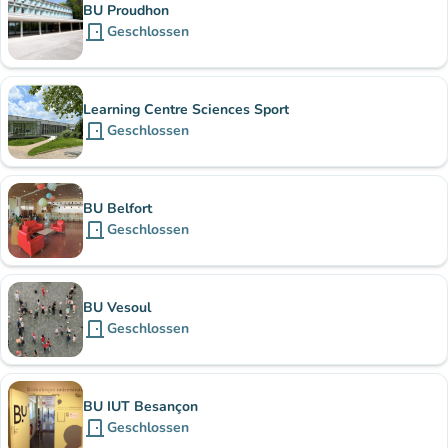
BU Proudhon
door_front
Geschlossen
Learning Centre Sciences Sport
door_front
Geschlossen
BU Belfort
door_front
Geschlossen
BU Vesoul
door_front
Geschlossen
BU IUT Besançon
door_front
Geschlossen