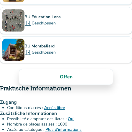
BU Education Lons
door_front
Geschlossen
BU Montbéliard
door_front
Geschlossen
Offen
Praktische Informationen
Zugang
Conditions d'accès :
Accès libre
Zusätzliche Informationen
Possibilité d'emprunt des livres :
Oui
Nombre de places assises : 1800
Accès au catalogue :
Plus d'informations