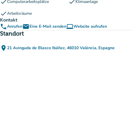
check
check
Computerarbeitsplätze
Klimaanlage
check
Arbeitsräume
Kontakt
phone
email
computer
Anrufen
Eine E-Mail senden
Website aufrufen
(new tab)
Standort
place
21 Avinguda de Blasco Ibáñez, 46010 València, Espagne
(in Google Maps öffnen)
(new tab)