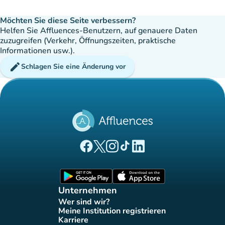
Möchten Sie diese Seite verbessern?
Helfen Sie Affluences-Benutzern, auf genauere Daten
zuzugreifen (Verkehr, Öffnungszeiten, praktische
Informationen usw.).
edit
Schlagen Sie eine Änderung vor
(new tab)
(new tab)
(new tab)
(new tab)
(new tab)
Affluences Facebook-Seite
Affluences Twitter-Seite
Affluences Instagram-Seite
Affluences Tiktok-Seite
Affluences LinkedIn-Seit
(new tab)
(new tab)
Unternehmen
Wer sind wir?
(new tab)
Meine Institution registrieren
(new tab)
Karriere
(new tab)