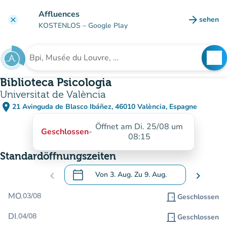
Gehe zum Hauptinhalt
Affluences
arrow_forward
sehen
clear
(new ta
KOSTENLOS
– Google Play
search
See
Suche nach einer Einrichtung
Biblioteca Psicologia
Universitat de València
place
21 Avinguda de Blasco Ibáñez, 46010 València, Espagne
(in Google Maps öffnen)
(new tab)
Öffnet am Di. 25/08 um
Geschlossen
-
08:15
Standardöffnungszeiten
calendar_today
chevron_left
Von
3. Aug.
Zu
9. Aug.
chevron_right
.
Öffnen Sie den Kalender, um Daten zu än
MO.
03/08
door_front
Geschlossen
DI.
04/08
door_front
Geschlossen