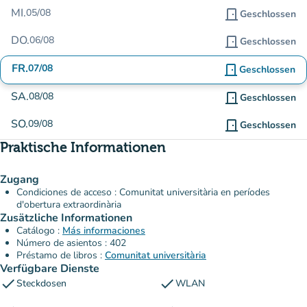
MI.
05/08
door_front
Geschlossen
DO.
06/08
door_front
Geschlossen
FR.
07/08
door_front
Geschlossen
SA.
08/08
door_front
Geschlossen
SO.
09/08
door_front
Geschlossen
Praktische Informationen
Zugang
Condiciones de acceso : Comunitat universitària en períodes
d'obertura extraordinària
Zusätzliche Informationen
Catálogo :
Más informaciones
Número de asientos : 402
Préstamo de libros :
Comunitat universitària
Verfügbare Dienste
check
check
Steckdosen
WLAN