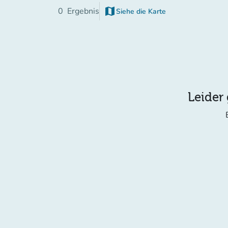
map
0
Ergebnis
Siehe die Karte
(new tab)
Leider 