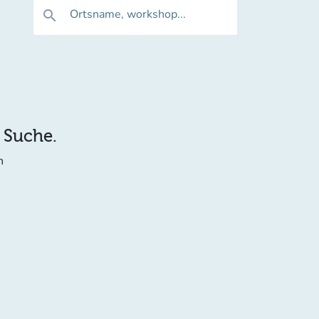
Ortsname, workshop...
search
e Suche.
n