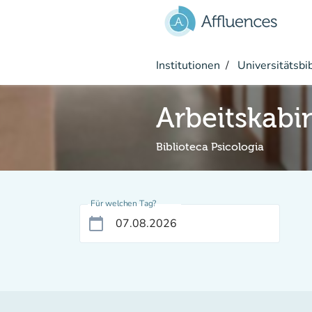
Gehe zum Hauptinhalt
Institutionen
Universitätsbi
Arbeitskabi
Biblioteca Psicologia
Für welchen Tag?
calendar_today