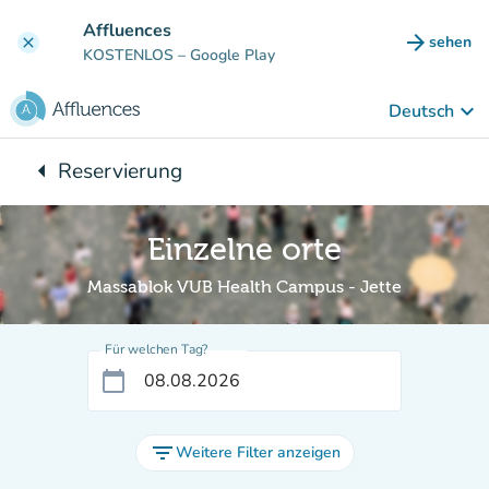
Gehe zum Hauptinhalt
Affluences
arrow_forward
sehen
clear
(new ta
KOSTENLOS
– Google Play
keyboard_arrow_down
Deutsch
arrow_left
Reservierung
Zurück zu:
Einzelne orte
Massablok VUB Health Campus - Jette
Für welchen Tag?
calendar_today
filter_list
Weitere Filter anzeigen