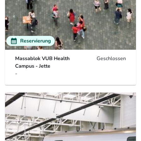
calendar_month
Reservierung
Massablok VUB Health
Geschlossen
Campus - Jette
-