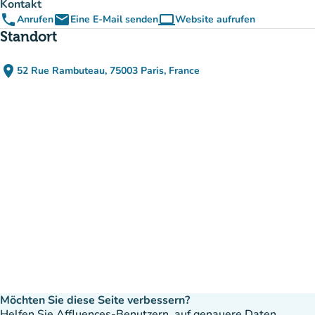
Kontakt
phone
email
computer
Anrufen
Eine E-Mail senden
Website aufrufen
(new tab)
Standort
place
52 Rue Rambuteau, 75003 Paris, France
(in Google Maps öffnen)
(new tab)
Möchten Sie diese Seite verbessern?
Helfen Sie Affluences-Benutzern, auf genauere Daten