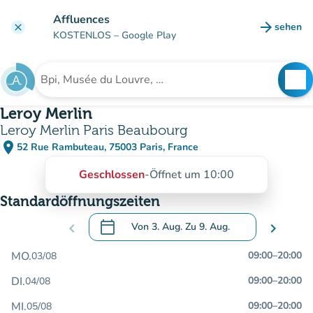
Gehe zum Hauptinhalt
Affluences
arrow_forward
sehen
clear
(new ta
KOSTENLOS
– Google Play
search
See
Suche nach einer Einrichtung
Leroy Merlin
Leroy Merlin Paris Beaubourg
place
52 Rue Rambuteau, 75003 Paris, France
(in Google Maps öffnen)
(new tab)
Geschlossen
-
Öffnet um 10:00
Standardöffnungszeiten
calendar_today
chevron_left
Von
3. Aug.
Zu
9. Aug.
chevron_right
.
Öffnen Sie den Kalender, um Daten zu än
MO.
09:00
–
20:00
03/08
DI.
09:00
–
20:00
04/08
MI.
09:00
–
20:00
05/08