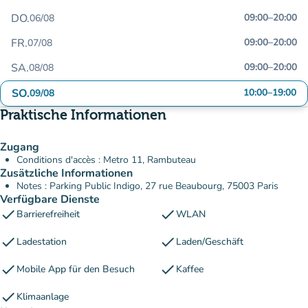
DO.
09:00
–
20:00
06/08
FR.
09:00
–
20:00
07/08
SA.
09:00
–
20:00
08/08
SO.
10:00
–
19:00
09/08
Praktische Informationen
Zugang
Conditions d'accès : Metro 11, Rambuteau
Zusätzliche Informationen
Notes : Parking Public Indigo, 27 rue Beaubourg, 75003 Paris
Verfügbare Dienste
check
check
Barrierefreiheit
WLAN
check
check
Ladestation
Laden/Geschäft
check
check
Mobile App für den Besuch
Kaffee
check
Klimaanlage