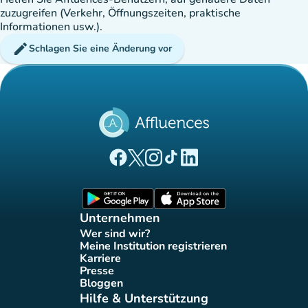
zuzugreifen (Verkehr, Öffnungszeiten, praktische
Informationen usw.).
edit
Schlagen Sie eine Änderung vor
(new tab)
(new tab)
(new tab)
(new tab)
(new tab)
Affluences Facebook-Seite
Affluences Twitter-Seite
Affluences Instagram-Seite
Affluences Tiktok-Seite
Affluences LinkedIn-Seit
(new tab)
(new tab)
Unternehmen
Wer sind wir?
(new tab)
Meine Institution registrieren
(new tab)
Karriere
(new tab)
Presse
(new tab)
Bloggen
(new tab)
Hilfe & Unterstützung