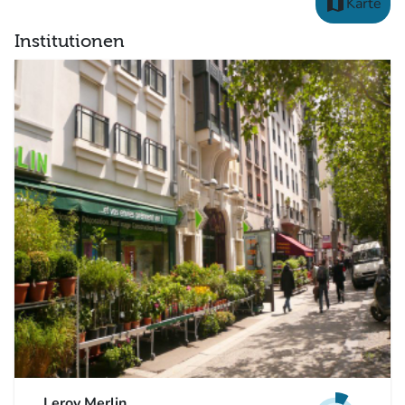
map
Karte
Institutionen
Leroy Merlin