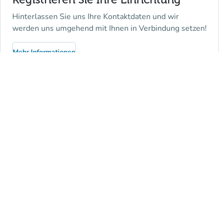
Hinterlassen Sie uns Ihre Kontaktdaten und wir
werden uns umgehend mit Ihnen in Verbindung setzen!
Mehr Informationen
(new tab)
Haben wir bereits eine Partnerschaft
mit Ihrer Einrichtung?
Sie können sich in das Online-Portal einloggen und
den Support kontaktieren.
Login
(new tab)