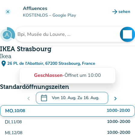
Gehe zum Hauptinhalt
Affluences
arrow_forward
sehen
clear
(new ta
KOSTENLOS
– Google Play
search
See
Suche nach einer Einrichtung
IKEA Strasbourg
Ikea
place
26 Pl. de l'Abattoir, 67200 Strasbourg, France
(in Google Maps öffnen)
(new tab)
Geschlossen
-
Öffnet um 10:00
Standardöffnungszeiten
calendar_today
chevron_left
Von
10. Aug.
Zu
16. Aug.
chevron_right
.
Öffnen Sie den Kalender, um Daten zu änd
MO.
10:00
–
20:00
10/08
DI.
10:00
–
20:00
11/08
MI.
10:00
–
20:00
12/08