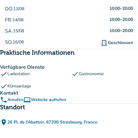
DO.
10:00
–
20:00
13/08
FR.
10:00
–
20:00
14/08
SA.
10:00
–
20:00
15/08
SO.
16/08
door_front
Geschlossen
Praktische Informationen
Verfügbare Dienste
check
check
Ladestation
Gastronomie
check
Klimaanlage
Kontakt
phone
computer
Anrufen
Website aufrufen
(new tab)
Standort
place
26 Pl. de l'Abattoir, 67200 Strasbourg, France
(in Google Maps öffnen)
(new tab)