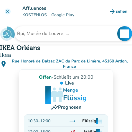
Gehe zum Hauptinhalt
Affluences
arrow_forward
sehen
clear
(new ta
KOSTENLOS
– Google Play
search
See
Suche nach einer Einrichtung
IKEA Orléans
Ikea
Rue Honoré de Balzac ZAC du Parc de Limère, 45160 Ardon,
place
(in Google Maps öffnen)
(new tab)
France
Offen
-
Schließt um 20:00
Live
man
man
man
Menge
Flüssig
insights
Prognosen
trending_flat
10:30
–
12:00
Flüssig
man
man
man
Stabil
12:00
–
15:00
Mäßig