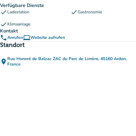
Verfügbare Dienste
check
check
Ladestation
Gastronomie
check
Klimaanlage
Kontakt
phone
computer
Anrufen
Website aufrufen
(new tab)
Standort
Rue Honoré de Balzac ZAC du Parc de Limère, 45160 Ardon,
place
(in Google Maps öffnen)
(new tab)
France