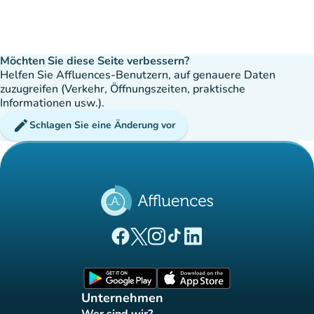
Möchten Sie diese Seite verbessern?
Helfen Sie Affluences-Benutzern, auf genauere Daten
zuzugreifen (Verkehr, Öffnungszeiten, praktische
Informationen usw.).
edit
Schlagen Sie eine Änderung vor
(new tab)
(new tab)
(new tab)
(new tab)
(new tab)
Affluences Facebook-Seite
Affluences Twitter-Seite
Affluences Instagram-Seite
Affluences Tiktok-Seite
Affluences LinkedIn-Seit
(new tab)
(new tab)
Unternehmen