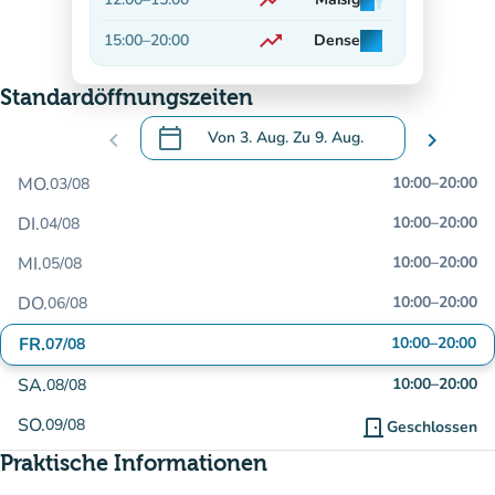
trending_up
man
man
man
Auf dem Vormarsch
trending_up
15:00
–
20:00
Dense
man
man
man
Auf dem Vormarsch
Standardöffnungszeiten
calendar_today
chevron_left
Von
3. Aug.
Zu
9. Aug.
chevron_right
.
Öffnen Sie den Kalender, um Daten zu än
MO.
10:00
–
20:00
03/08
DI.
10:00
–
20:00
04/08
MI.
10:00
–
20:00
05/08
DO.
10:00
–
20:00
06/08
FR.
10:00
–
20:00
07/08
SA.
10:00
–
20:00
08/08
SO.
09/08
door_front
Geschlossen
Praktische Informationen