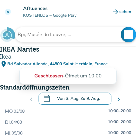
Gehe zum Hauptinhalt
Affluences
arrow_forward
sehen
clear
(new ta
KOSTENLOS
– Google Play
search
See
Suche nach einer Einrichtung
IKEA Nantes
Ikea
place
Bd Salvador Allende, 44800 Saint-Herblain, France
(in Google Maps öffnen)
(new tab)
Geschlossen
-
Öffnet um 10:00
Standardöffnungszeiten
calendar_today
chevron_left
Von
3. Aug.
Zu
9. Aug.
chevron_right
.
Öffnen Sie den Kalender, um Daten zu än
MO.
10:00
–
20:00
03/08
DI.
10:00
–
20:00
04/08
MI.
10:00
–
20:00
05/08