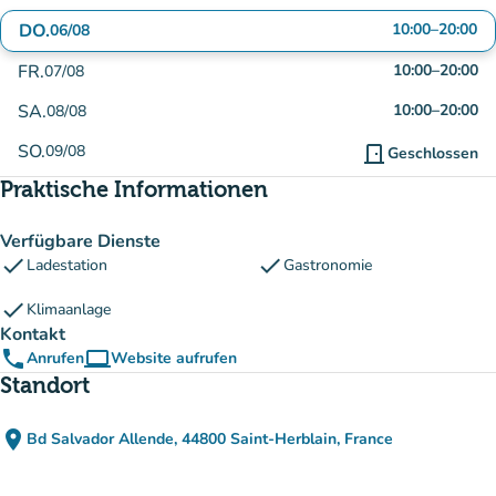
DO.
10:00
–
20:00
06/08
FR.
10:00
–
20:00
07/08
SA.
10:00
–
20:00
08/08
SO.
09/08
door_front
Geschlossen
Praktische Informationen
Verfügbare Dienste
check
check
Ladestation
Gastronomie
check
Klimaanlage
Kontakt
phone
computer
Anrufen
Website aufrufen
(new tab)
Standort
place
Bd Salvador Allende, 44800 Saint-Herblain, France
(in Google Maps öffnen)
(new tab)