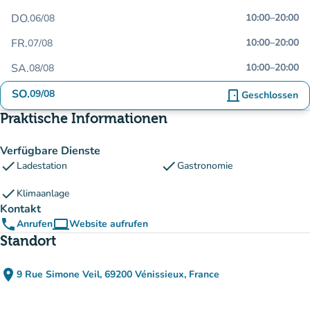
DO.
10:00
–
20:00
06/08
FR.
10:00
–
20:00
07/08
SA.
10:00
–
20:00
08/08
SO.
09/08
door_front
Geschlossen
Praktische Informationen
Verfügbare Dienste
check
check
Ladestation
Gastronomie
check
Klimaanlage
Kontakt
phone
computer
Anrufen
Website aufrufen
(new tab)
Standort
place
9 Rue Simone Veil, 69200 Vénissieux, France
(in Google Maps öffnen)
(new tab)