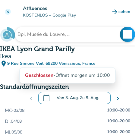
Gehe zum Hauptinhalt
Affluences
arrow_forward
sehen
clear
(new ta
KOSTENLOS
– Google Play
search
See
Suche nach einer Einrichtung
IKEA Lyon Grand Parilly
Ikea
place
9 Rue Simone Veil, 69200 Vénissieux, France
(in Google Maps öffnen)
(new tab)
Geschlossen
-
Öffnet morgen um 10:00
Standardöffnungszeiten
calendar_today
chevron_left
Von
3. Aug.
Zu
9. Aug.
chevron_right
.
Öffnen Sie den Kalender, um Daten zu än
MO.
10:00
–
20:00
03/08
DI.
10:00
–
20:00
04/08
MI.
10:00
–
20:00
05/08