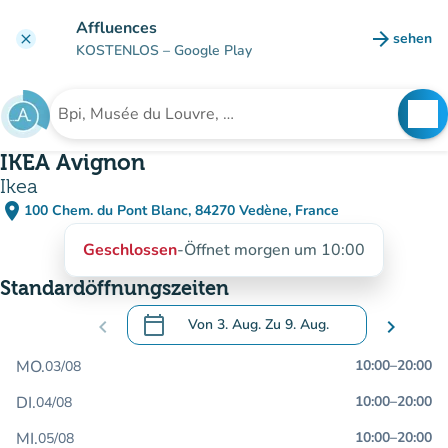
Gehe zum Hauptinhalt
Affluences
arrow_forward
sehen
clear
(new ta
KOSTENLOS
– Google Play
search
See
Suche nach einer Einrichtung
IKEA Avignon
Ikea
place
100 Chem. du Pont Blanc, 84270 Vedène, France
(in Google Maps öffnen)
(new tab)
Geschlossen
-
Öffnet morgen um 10:00
Standardöffnungszeiten
calendar_today
chevron_left
Von
3. Aug.
Zu
9. Aug.
chevron_right
.
Öffnen Sie den Kalender, um Daten zu än
MO.
10:00
–
20:00
03/08
DI.
10:00
–
20:00
04/08
MI.
10:00
–
20:00
05/08