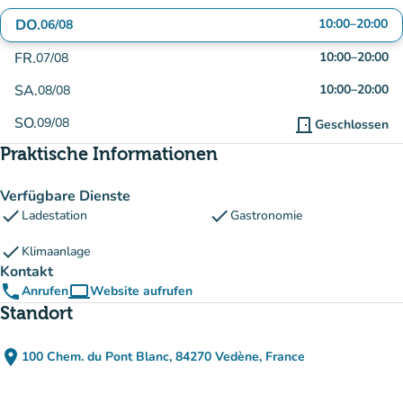
DO.
10:00
–
20:00
06/08
FR.
10:00
–
20:00
07/08
SA.
10:00
–
20:00
08/08
SO.
09/08
door_front
Geschlossen
Praktische Informationen
Verfügbare Dienste
check
check
Ladestation
Gastronomie
check
Klimaanlage
Kontakt
phone
computer
Anrufen
Website aufrufen
(new tab)
Standort
place
100 Chem. du Pont Blanc, 84270 Vedène, France
(in Google Maps öffnen)
(new tab)