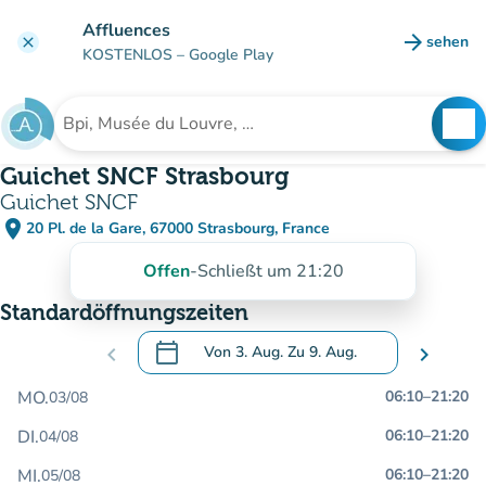
Gehe zum Hauptinhalt
Affluences
arrow_forward
sehen
clear
(new ta
KOSTENLOS
– Google Play
search
See
Suche nach einer Einrichtung
Guichet SNCF Strasbourg
Guichet SNCF
place
20 Pl. de la Gare, 67000 Strasbourg, France
(in Google Maps öffnen)
(new tab)
Offen
-
Schließt um 21:20
Standardöffnungszeiten
calendar_today
chevron_left
Von
3. Aug.
Zu
9. Aug.
chevron_right
.
Öffnen Sie den Kalender, um Daten zu än
MO.
06:10
–
21:20
03/08
DI.
06:10
–
21:20
04/08
MI.
06:10
–
21:20
05/08