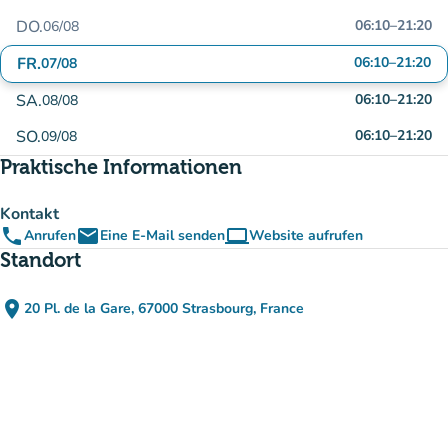
DO.
06:10
–
21:20
06/08
FR.
06:10
–
21:20
07/08
SA.
06:10
–
21:20
08/08
SO.
06:10
–
21:20
09/08
Praktische Informationen
Kontakt
phone
email
computer
Anrufen
Eine E-Mail senden
Website aufrufen
(new tab)
Standort
place
20 Pl. de la Gare, 67000 Strasbourg, France
(in Google Maps öffnen)
(new tab)