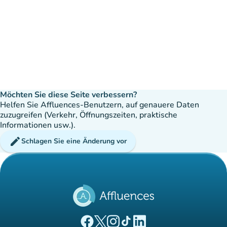
Möchten Sie diese Seite verbessern?
Helfen Sie Affluences-Benutzern, auf genauere Daten
zuzugreifen (Verkehr, Öffnungszeiten, praktische
Informationen usw.).
edit
Schlagen Sie eine Änderung vor
(new tab)
(new tab)
(new tab)
(new tab)
(new tab)