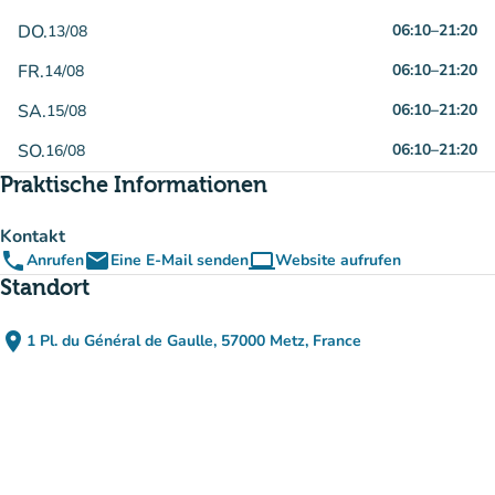
DO.
06:10
–
21:20
13/08
FR.
06:10
–
21:20
14/08
SA.
06:10
–
21:20
15/08
SO.
06:10
–
21:20
16/08
Praktische Informationen
Kontakt
phone
email
computer
Anrufen
Eine E-Mail senden
Website aufrufen
(new tab)
Standort
place
1 Pl. du Général de Gaulle, 57000 Metz, France
(in Google Maps öffnen)
(new tab)