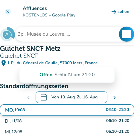
Gehe zum Hauptinhalt
Affluences
arrow_forward
sehen
clear
(new ta
KOSTENLOS
– Google Play
search
See
Suche nach einer Einrichtung
Guichet SNCF Metz
Guichet SNCF
place
1 Pl. du Général de Gaulle, 57000 Metz, France
(in Google Maps öffnen)
(new tab)
Offen
-
Schließt um 21:20
Standardöffnungszeiten
calendar_today
chevron_left
Von
10. Aug.
Zu
16. Aug.
chevron_right
.
Öffnen Sie den Kalender, um Daten zu änd
MO.
06:10
–
21:20
10/08
DI.
06:10
–
21:20
11/08
MI.
06:10
–
21:20
12/08