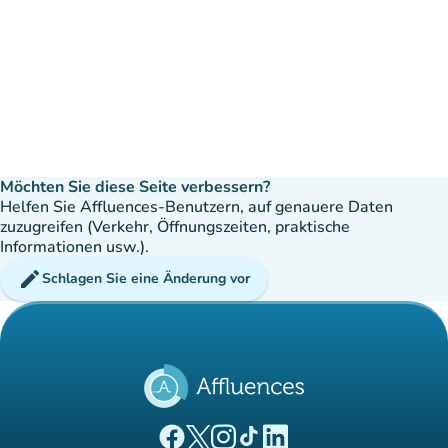
Möchten Sie diese Seite verbessern?
Helfen Sie Affluences-Benutzern, auf genauere Daten
zuzugreifen (Verkehr, Öffnungszeiten, praktische
Informationen usw.).
edit
Schlagen Sie eine Änderung vor
(new tab)
(new tab)
(new tab)
(new tab)
(new tab)