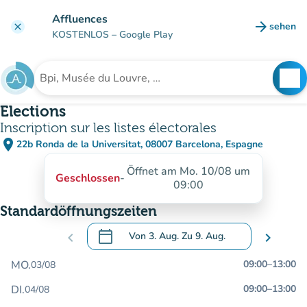
Gehe zum Hauptinhalt
Affluences
arrow_forward
sehen
clear
(new ta
KOSTENLOS
– Google Play
search
See
Suche nach einer Einrichtung
Elections
Inscription sur les listes électorales
place
22b Ronda de la Universitat, 08007 Barcelona, Espagne
(in Google Maps öffnen)
(new tab)
Öffnet am Mo. 10/08 um
Geschlossen
-
09:00
Standardöffnungszeiten
calendar_today
chevron_left
Von
3. Aug.
Zu
9. Aug.
chevron_right
.
Öffnen Sie den Kalender, um Daten zu än
MO.
09:00
–
13:00
03/08
DI.
09:00
–
13:00
04/08