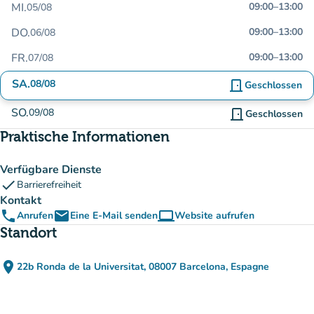
MI.
09:00
–
13:00
05/08
DO.
09:00
–
13:00
06/08
FR.
09:00
–
13:00
07/08
SA.
08/08
door_front
Geschlossen
SO.
09/08
door_front
Geschlossen
Praktische Informationen
Verfügbare Dienste
check
Barrierefreiheit
Kontakt
phone
email
computer
Anrufen
Eine E-Mail senden
Website aufrufen
(new tab)
Standort
place
22b Ronda de la Universitat, 08007 Barcelona, Espagne
(in Google Maps öffnen)
(new tab)