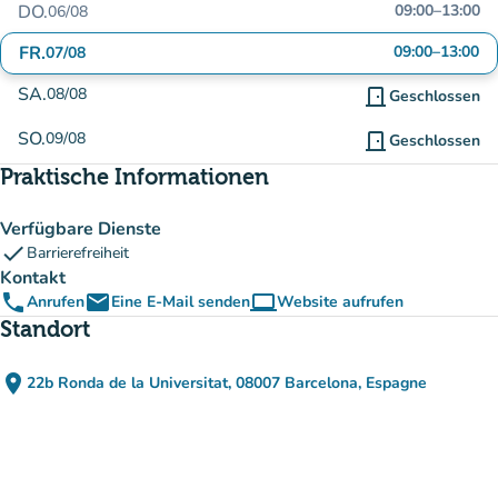
DO.
09:00
–
13:00
06/08
FR.
09:00
–
13:00
07/08
SA.
08/08
door_front
Geschlossen
SO.
09/08
door_front
Geschlossen
Praktische Informationen
Verfügbare Dienste
check
Barrierefreiheit
Kontakt
phone
email
computer
Anrufen
Eine E-Mail senden
Website aufrufen
(new tab)
Standort
place
22b Ronda de la Universitat, 08007 Barcelona, Espagne
(in Google Maps öffnen)
(new tab)