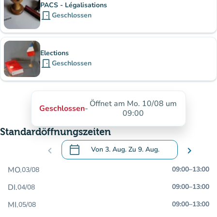
PACS - Légalisations
door_front
Geschlossen
Elections
door_front
Geschlossen
Öffnet am Mo. 10/08 um
Geschlossen
-
09:00
Standardöffnungszeiten
calendar_today
chevron_left
Von
3. Aug.
Zu
9. Aug.
chevron_right
.
Öffnen Sie den Kalender, um Daten zu än
MO.
09:00
–
13:00
03/08
DI.
09:00
–
13:00
04/08
MI.
09:00
–
13:00
05/08