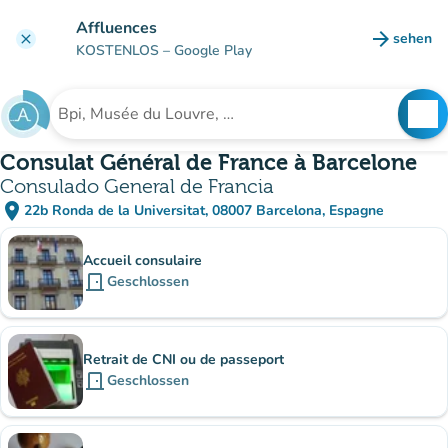
Gehe zum Hauptinhalt
Affluences
arrow_forward
sehen
clear
(new ta
KOSTENLOS
– Google Play
search
See
Suche nach einer Einrichtung
Consulat Général de France à Barcelone
Consulado General de Francia
place
22b Ronda de la Universitat, 08007 Barcelona, Espagne
(in Google Maps öffnen)
(new tab)
Unterinstitutionen
Accueil consulaire
door_front
Geschlossen
Retrait de CNI ou de passeport
door_front
Geschlossen