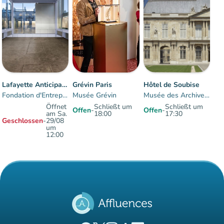
Lafayette Anticipations
Grévin Paris
Hôtel de Soubise
Fondation d'Entreprise des Galeries Lafayette
Musée Grévin
Musée des Archives nationales
Öffnet
Schließt um
Schließt um
Offen
-
Offen
-
am Sa.
18:00
17:30
Geschlossen
-
29/08
um
12:00
Artikel 1 Zu 3 von 3