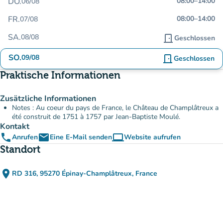
DO.
08:00
–
14:00
06/08
FR.
08:00
–
14:00
07/08
SA.
08/08
door_front
Geschlossen
SO.
09/08
door_front
Geschlossen
Praktische Informationen
Zusätzliche Informationen
Notes : Au coeur du pays de France, le Château de Champlâtreux a
été construit de 1751 à 1757 par Jean-Baptiste Moulé.
Kontakt
phone
email
computer
Anrufen
Eine E-Mail senden
Website aufrufen
(new tab)
Standort
place
RD 316, 95270 Épinay-Champlâtreux, France
(in Google Maps öffnen)
(new tab)