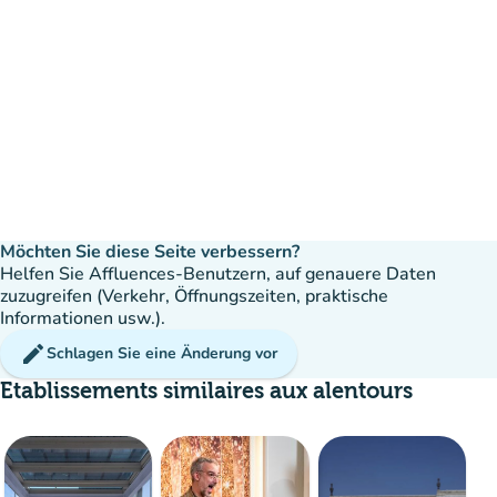
Möchten Sie diese Seite verbessern?
Helfen Sie Affluences-Benutzern, auf genauere Daten
zuzugreifen (Verkehr, Öffnungszeiten, praktische
Informationen usw.).
edit
Schlagen Sie eine Änderung vor
Etablissements similaires aux alentours
verfügbar
Buchung
event
20%
group
Belegung