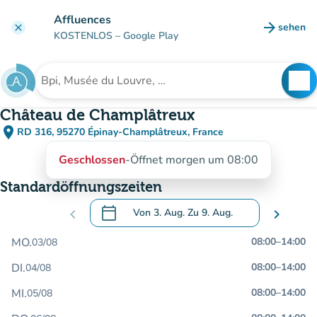
Gehe zum Hauptinhalt
Affluences
arrow_forward
sehen
clear
(new ta
KOSTENLOS
– Google Play
search
See
Suche nach einer Einrichtung
Château de Champlâtreux
place
RD 316, 95270 Épinay-Champlâtreux, France
(in Google Maps öffnen)
(new tab)
Geschlossen
-
Öffnet morgen um 08:00
Standardöffnungszeiten
calendar_today
chevron_left
Von
3. Aug.
Zu
9. Aug.
chevron_right
.
Öffnen Sie den Kalender, um Daten zu än
MO.
08:00
–
14:00
03/08
DI.
08:00
–
14:00
04/08
MI.
08:00
–
14:00
05/08