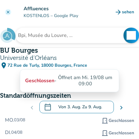
Gehe zum Hauptinhalt
Affluences
arrow_forward
sehen
clear
(new ta
KOSTENLOS
– Google Play
search
See
Suche nach einer Einrichtung
BU Bourges
Université d'Orléans
place
72 Rue de Turly, 18000 Bourges, France
(in Google Maps öffnen)
(new tab)
Öffnet am Mi. 19/08 um
Geschlossen
-
09:00
Standardöffnungszeiten
calendar_today
chevron_left
Von
3. Aug.
Zu
9. Aug.
chevron_right
.
Öffnen Sie den Kalender, um Daten zu än
MO.
03/08
door_front
Geschlossen
DI.
04/08
door_front
Geschlossen