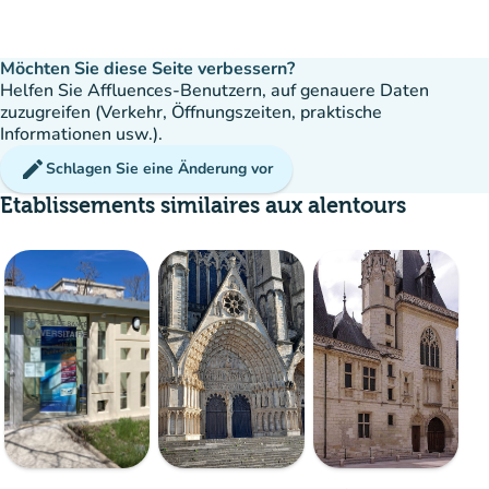
Möchten Sie diese Seite verbessern?
Helfen Sie Affluences-Benutzern, auf genauere Daten
zuzugreifen (Verkehr, Öffnungszeiten, praktische
Informationen usw.).
edit
Schlagen Sie eine Änderung vor
Etablissements similaires aux alentours
Menge
:
Flüssig
man
man
man