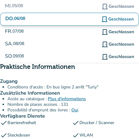
MI.
05/08
door_front
Geschlossen
DO.
06/08
door_front
Geschlossen
FR.
07/08
door_front
Geschlossen
SA.
08/08
door_front
Geschlossen
SO.
09/08
door_front
Geschlossen
Praktische Informationen
Zugang
Conditions d'accès : En bus ligne 2 arrêt "Turly"
Zusätzliche Informationen
Accès au catalogue :
Plus d'informations
Nombre de places assises : 131
Possibilité d'emprunt des livres :
Oui
Verfügbare Dienste
check
check
Barrierefreiheit
Drucker / Scanner
check
check
Steckdosen
WLAN