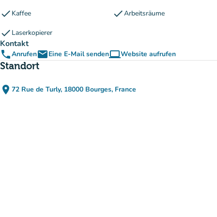
check
check
Kaffee
Arbeitsräume
check
Laserkopierer
Kontakt
phone
email
computer
Anrufen
Eine E-Mail senden
Website aufrufen
(new tab)
Standort
place
72 Rue de Turly, 18000 Bourges, France
(in Google Maps öffnen)
(new tab)