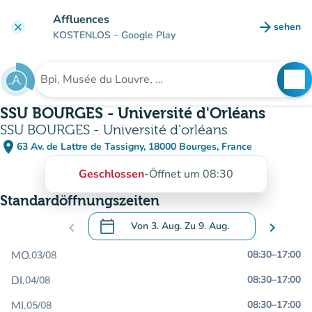
Gehe zum Hauptinhalt
Affluences
arrow_forward
sehen
clear
(new ta
KOSTENLOS
– Google Play
search
See
Suche nach einer Einrichtung
SSU BOURGES - Université d'Orléans
SSU BOURGES - Université d'orléans
place
63 Av. de Lattre de Tassigny, 18000 Bourges, France
(in Google Maps öffnen)
(new tab)
Geschlossen
-
Öffnet um 08:30
Standardöffnungszeiten
calendar_today
chevron_left
Von
3. Aug.
Zu
9. Aug.
chevron_right
.
Öffnen Sie den Kalender, um Daten zu än
MO.
08:30
–
17:00
03/08
DI.
08:30
–
17:00
04/08
MI.
08:30
–
17:00
05/08