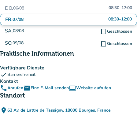
DO.
08:30
–
17:00
06/08
FR.
08:30
–
12:00
07/08
SA.
08/08
door_front
Geschlossen
SO.
09/08
door_front
Geschlossen
Praktische Informationen
Verfügbare Dienste
check
Barrierefreiheit
Kontakt
phone
email
computer
Anrufen
Eine E-Mail senden
Website aufrufen
(new tab)
Standort
place
63 Av. de Lattre de Tassigny, 18000 Bourges, France
(in Google Maps öffnen)
(new tab)