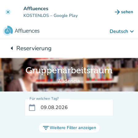
Gehe zum Hauptinhalt
Affluences
arrow_forward
sehen
clear
(new ta
KOSTENLOS
– Google Play
keyboard_arrow_down
Deutsch
arrow_left
Reservierung
Zurück zu:
Gruppenarbeitsraum
Audencia
Für welchen Tag?
calendar_today
filter_list
Weitere Filter anzeigen