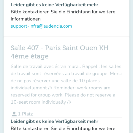
Leider gibt es keine Verfügbarkeit mehr
Bitte kontaktieren Sie die Einrichtung für weitere
Informationen
support-infra@audencia.com
Salle 407 - Paris Saint Ouen KH
4ème étage
Salle de travail avec écran mural. Rappel : les salles
de travail sont réservées au travail de groupe. Merci
de ne pas réserver une salle de 10 places
individuellement /!\ Reminder: work rooms are
reserved for group work. Please do not reserve a
10-seat room individually /!\
person
1
Platz
Leider gibt es keine Verfügbarkeit mehr
Bitte kontaktieren Sie die Einrichtung für weitere