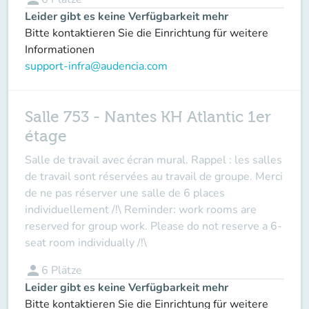
Leider gibt es keine Verfügbarkeit mehr
Bitte kontaktieren Sie die Einrichtung für weitere
Informationen
support-infra@audencia.com
Salle 753 - Nantes KH Atlantic 1er
étage
Salle de travail avec écran mural. Rappel : les salles
de travail sont réservées au travail de groupe. Merci
de ne pas réserver une salle de 6 places
individuellement /!\ Reminder: work rooms are
reserved for group work. Please do not reserve a 6-
seat room individually /!\
person
6
Plätze
Leider gibt es keine Verfügbarkeit mehr
Bitte kontaktieren Sie die Einrichtung für weitere