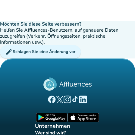
Möchten Sie diese Seite verbessern?
Helfen Sie Affluences-Benutzern, auf genauere Daten
zuzugreifen (Verkehr, Öffnungszeiten, praktische
Informationen usw.).
edit
Schlagen Sie eine Änderung vor
(new tab)
(new tab)
(new tab)
(new tab)
(new tab)
Affluences Facebook-Seite
Affluences Twitter-Seite
Affluences Instagram-Seite
Affluences Tiktok-Seite
Affluences LinkedIn-Seit
(new tab)
(new tab)
Unternehmen
Wer sind wir?