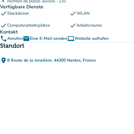
Nombre de places assises : 210
Verfügbare Dienste
check
check
Steckdosen
WLAN
check
check
Computerarbeitsplätze
Arbeitsräume
Kontakt
phone
email
computer
Anrufen
Eine E-Mail senden
Website aufrufen
(new tab)
Standort
place
8 Route de la Jonelière, 44300 Nantes, France
(in Google Maps öffnen)
(new tab)