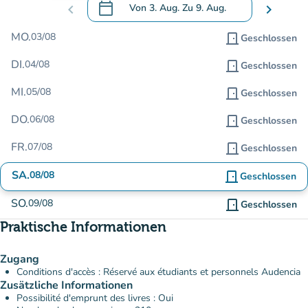
calendar_today
chevron_left
Von
3. Aug.
Zu
9. Aug.
chevron_right
.
Öffnen Sie den Kalender, um Daten zu än
MO.
03/08
door_front
Geschlossen
DI.
04/08
door_front
Geschlossen
MI.
05/08
door_front
Geschlossen
DO.
06/08
door_front
Geschlossen
FR.
07/08
door_front
Geschlossen
SA.
08/08
door_front
Geschlossen
SO.
09/08
door_front
Geschlossen
Praktische Informationen
Zugang
Conditions d'accès : Réservé aux étudiants et personnels Audencia
Zusätzliche Informationen
Possibilité d'emprunt des livres : Oui