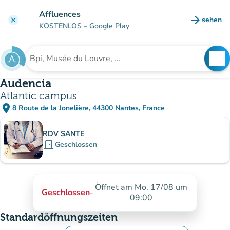
Gehe zum Hauptinhalt
Affluences
arrow_forward
sehen
clear
(new ta
KOSTENLOS
– Google Play
search
See
Suche nach einer Einrichtung
Audencia
Atlantic campus
place
8 Route de la Jonelière, 44300 Nantes, France
(in Google Maps öffnen)
(new tab)
Unterinstitutionen
RDV SANTE
door_front
Geschlossen
Öffnet am Mo. 17/08 um
Geschlossen
-
09:00
Standardöffnungszeiten