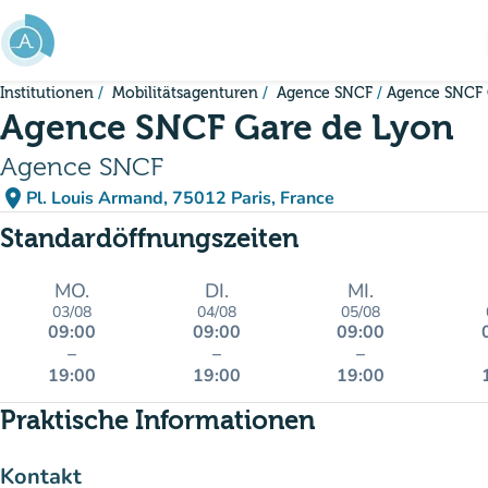
Gehe zum Hauptinhalt
Institutionen
Mobilitätsagenturen
Agence SNCF
Agence SNCF 
Agence SNCF Gare de Lyon
Agence SNCF
place
Pl. Louis Armand, 75012 Paris, France
(in Google Maps öffnen)
(new tab)
Standardöffnungszeiten
MO.
DI.
MI.
03/08
04/08
05/08
09:00
09:00
09:00
–
–
–
19:00
19:00
19:00
Praktische Informationen
Kontakt