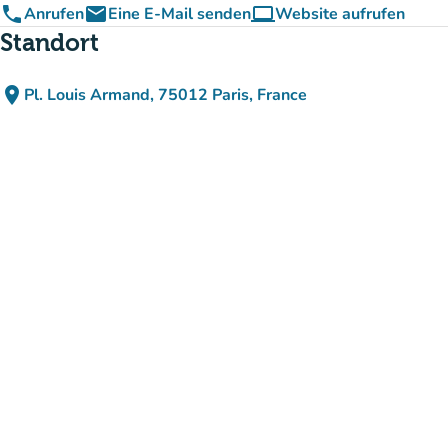
phone
email
computer
Anrufen
Eine E-Mail senden
Website aufrufen
(new tab)
Standort
place
Pl. Louis Armand, 75012 Paris, France
(in Google Maps öffnen)
(new tab)