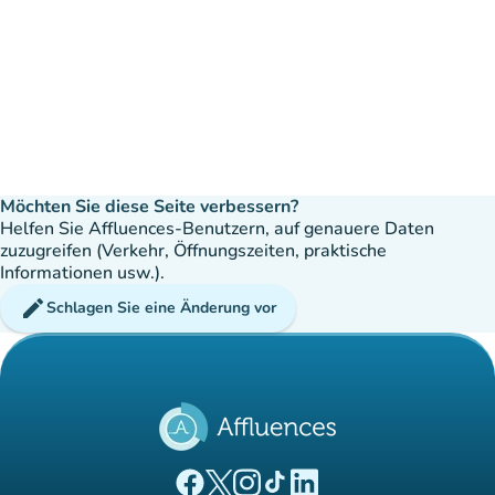
Möchten Sie diese Seite verbessern?
Helfen Sie Affluences-Benutzern, auf genauere Daten
zuzugreifen (Verkehr, Öffnungszeiten, praktische
Informationen usw.).
edit
Schlagen Sie eine Änderung vor
(new tab)
(new tab)
(new tab)
(new tab)
(new tab)