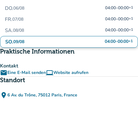
DO.
04:00
–
00:00
+1
06/08
FR.
04:00
–
00:00
+1
07/08
SA.
04:00
–
00:00
+1
08/08
SO.
04:00
–
00:00
+1
09/08
Praktische Informationen
Kontakt
email
computer
Eine E-Mail senden
Website aufrufen
(new tab)
Standort
place
6 Av. du Trône, 75012 Paris, France
(in Google Maps öffnen)
(new tab)