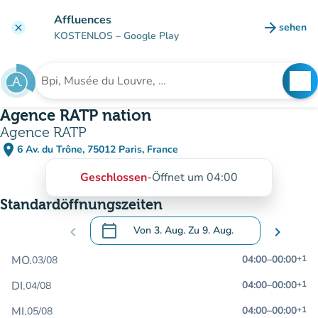
Gehe zum Hauptinhalt
Affluences
arrow_forward
sehen
clear
(new ta
KOSTENLOS
– Google Play
search
See
Suche nach einer Einrichtung
Agence RATP nation
Agence RATP
place
6 Av. du Trône, 75012 Paris, France
(in Google Maps öffnen)
(new tab)
Geschlossen
-
Öffnet um 04:00
Standardöffnungszeiten
calendar_today
chevron_left
Von
3. Aug.
Zu
9. Aug.
chevron_right
.
Öffnen Sie den Kalender, um Daten zu än
MO.
04:00
–
00:00
+1
03/08
DI.
04:00
–
00:00
+1
04/08
MI.
04:00
–
00:00
+1
05/08