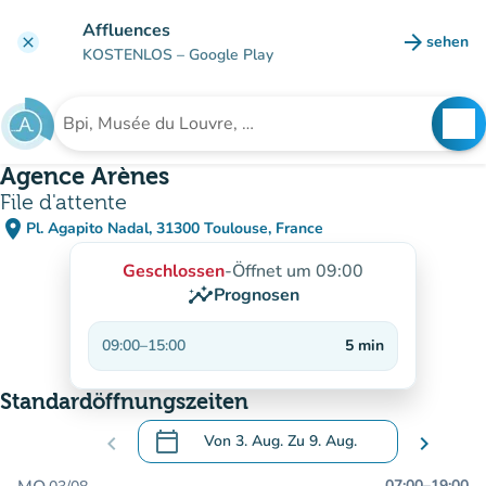
Gehe zum Hauptinhalt
Affluences
arrow_forward
sehen
clear
(new ta
KOSTENLOS
– Google Play
search
See
Suche nach einer Einrichtung
Agence Arènes
File d'attente
place
Pl. Agapito Nadal, 31300 Toulouse, France
(in Google Maps öffnen)
(new tab)
Geschlossen
-
Öffnet um 09:00
insights
Prognosen
09:00
–
15:00
5
min
Standardöffnungszeiten
calendar_today
chevron_left
Von
3. Aug.
Zu
9. Aug.
chevron_right
.
Öffnen Sie den Kalender, um Daten zu än
07:00
–
19:00