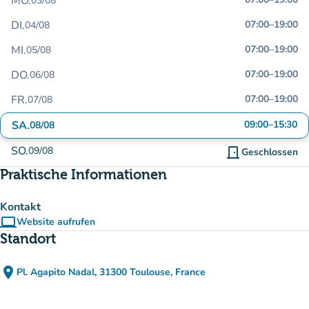
MO.
03/08
DI.
07:00
–
19:00
04/08
MI.
07:00
–
19:00
05/08
DO.
07:00
–
19:00
06/08
FR.
07:00
–
19:00
07/08
SA.
09:00
–
15:30
08/08
SO.
09/08
door_front
Geschlossen
Praktische Informationen
Kontakt
computer
Website aufrufen
(new tab)
Standort
place
Pl. Agapito Nadal, 31300 Toulouse, France
(in Google Maps öffnen)
(new tab)