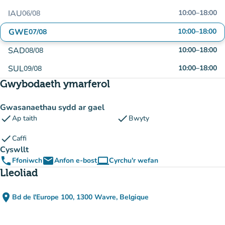
IAU
10:00
–
18:00
06/08
GWE
10:00
–
18:00
07/08
SAD
10:00
–
18:00
08/08
SUL
10:00
–
18:00
09/08
Gwybodaeth ymarferol
Gwasanaethau sydd ar gael
check
check
Ap taith
Bwyty
check
Caffi
Cyswllt
phone
email
computer
Ffoniwch
Anfon e-bost
Cyrchu'r wefan
(tab newydd)
Lleoliad
place
Bd de l'Europe 100, 1300 Wavre, Belgique
(agor yn Google Maps)
(tab newydd)