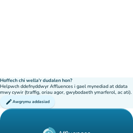
Hoffech chi wella'r dudalen hon?
Helpwch ddefnyddwyr Affluences i gael mynediad at ddata
mwy cywir (traffig, oriau agor, gwybodaeth ymarferol, ac ati).
edit
Awgrymu addasiad