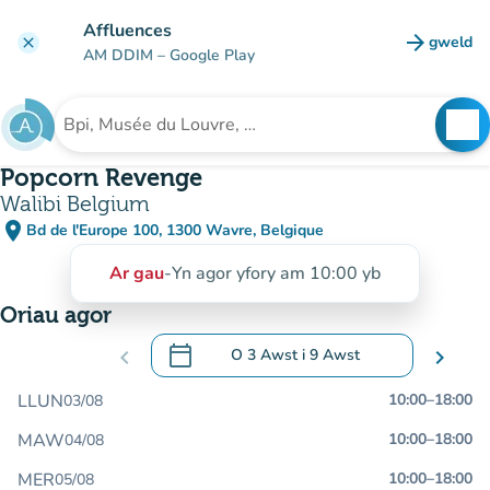
Mynd i'r prif gynnwys
Affluences
arrow_forward
gweld
clear
(tab n
AM DDIM
– Google Play
search
See
Chwilio am sefydliad
Popcorn Revenge
Walibi Belgium
place
Bd de l'Europe 100, 1300 Wavre, Belgique
(agor yn Google Maps)
(tab newydd)
Ar gau
-
Yn agor yfory am 10:00 yb
Oriau agor
calendar_today
chevron_left
O
3 Awst
i
9 Awst
chevron_right
.
Agor y calendr i newid dyddiadau
LLUN
10:00
–
18:00
03/08
MAW
10:00
–
18:00
04/08
MER
10:00
–
18:00
05/08