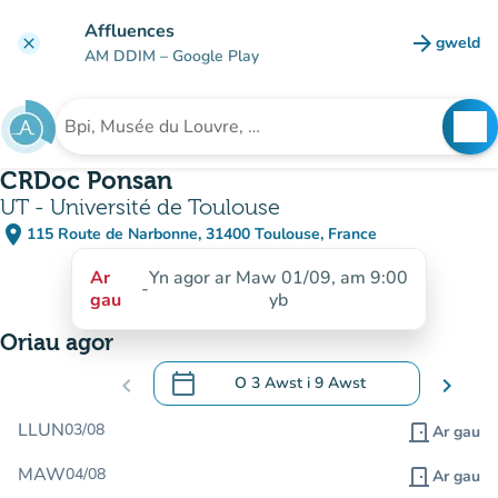
Mynd i'r prif gynnwys
Affluences
arrow_forward
gweld
clear
(tab n
AM DDIM
– Google Play
search
See
Chwilio am sefydliad
CRDoc Ponsan
UT - Université de Toulouse
place
115 Route de Narbonne, 31400 Toulouse, France
(agor yn Google Maps)
(tab newydd)
Ar
Yn agor ar Maw 01/09, am 9:00
-
gau
yb
Oriau agor
calendar_today
chevron_left
O
3 Awst
i
9 Awst
chevron_right
.
Agor y calendr i newid dyddiadau
LLUN
03/08
door_front
Ar gau
MAW
04/08
door_front
Ar gau