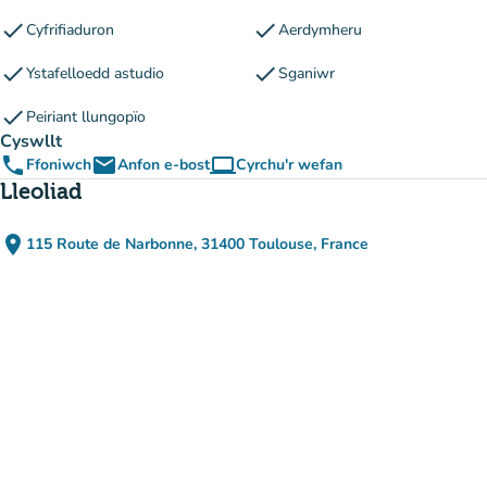
check
check
Cyfrifiaduron
Aerdymheru
check
check
Ystafelloedd astudio
Sganiwr
check
Peiriant llungopïo
Cyswllt
phone
email
computer
Ffoniwch
Anfon e-bost
Cyrchu'r wefan
(tab newydd)
Lleoliad
place
115 Route de Narbonne, 31400 Toulouse, France
(agor yn Google Maps)
(tab newydd)