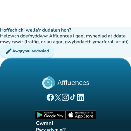
Hoffech chi wella'r dudalen hon?
Helpwch ddefnyddwyr Affluences i gael mynediad at ddata
mwy cywir (traffig, oriau agor, gwybodaeth ymarferol, ac ati).
edit
Awgrymu addasiad
(tab newydd)
(tab newydd)
(tab newydd)
(tab newydd)
(tab newydd)
Tudalen Facebook Affluences
Tudalen Twitter Affluences
Tudalen Instagram Affluences
Tudalen Tiktok Affluences
Tudalen LinkedIn Affluen
(tab newydd)
(tab newydd)
Cwmni
Pwy ydym ni?