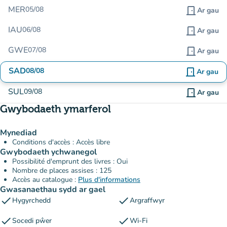
MER
05/08
door_front
Ar gau
IAU
06/08
door_front
Ar gau
GWE
07/08
door_front
Ar gau
SAD
08/08
door_front
Ar gau
SUL
09/08
door_front
Ar gau
Gwybodaeth ymarferol
Mynediad
Conditions d'accès : Accès libre
Gwybodaeth ychwanegol
Possibilité d'emprunt des livres : Oui
Nombre de places assises : 125
Accès au catalogue :
Plus d'informations
Gwasanaethau sydd ar gael
check
check
Hygyrchedd
Argraffwyr
check
check
Socedi pŵer
Wi-Fi