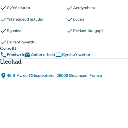
check
check
Cyfrifiaduron
Aerdymheru
check
check
Ystafelloedd astudio
Loceri
check
check
Sganiwr
Peiriant llungopïo
check
Peiriant gwerthu
Cyswllt
phone
email
computer
Ffoniwch
Anfon e-bost
Cyrchu'r wefan
(tab newydd)
Lleoliad
place
45 B Av. de l'Observatoire, 25000 Besançon, France
(agor yn Google Maps)
(tab newydd)