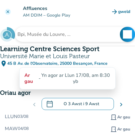
Mynd i'r prif gynnwys
Affluences
arrow_forward
gweld
clear
(tab n
AM DDIM
– Google Play
search
See
Chwilio am sefydliad
Learning Centre Sciences Sport
Université Marie et Louis Pasteur
place
45 B Av. de l'Observatoire, 25000 Besançon, France
(agor yn Google Maps)
(tab newydd)
Ar
Yn agor ar Llun 17/08, am 8:30
-
gau
yb
Oriau agor
calendar_today
chevron_left
O
3 Awst
i
9 Awst
chevron_right
.
Agor y calendr i newid dyddiadau
LLUN
03/08
door_front
Ar gau
MAW
04/08
door_front
Ar gau