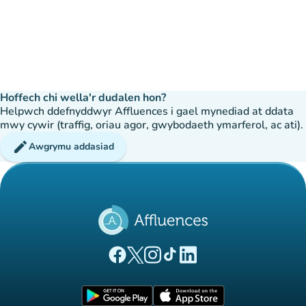
Hoffech chi wella'r dudalen hon?
Helpwch ddefnyddwyr Affluences i gael mynediad at ddata
mwy cywir (traffig, oriau agor, gwybodaeth ymarferol, ac ati).
edit
Awgrymu addasiad
(tab newydd)
(tab newydd)
(tab newydd)
(tab newydd)
(tab newydd)
Tudalen Facebook Affluences
Tudalen Twitter Affluences
Tudalen Instagram Affluences
Tudalen Tiktok Affluences
Tudalen LinkedIn Affluen
(tab newydd)
(tab newydd)