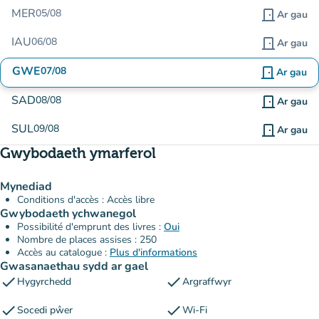
MER
05/08
door_front
Ar gau
IAU
06/08
door_front
Ar gau
GWE
07/08
door_front
Ar gau
SAD
08/08
door_front
Ar gau
SUL
09/08
door_front
Ar gau
Gwybodaeth ymarferol
Mynediad
Conditions d'accès : Accès libre
Gwybodaeth ychwanegol
Possibilité d'emprunt des livres :
Oui
Nombre de places assises : 250
Accès au catalogue :
Plus d'informations
Gwasanaethau sydd ar gael
check
check
Hygyrchedd
Argraffwyr
check
check
Socedi pŵer
Wi-Fi