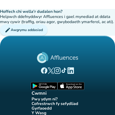
Hoffech chi wella'r dudalen hon?
Helpwch ddefnyddwyr Affluences i gael mynediad at ddata
mwy cywir (traffig, oriau agor, gwybodaeth ymarferol, ac ati).
edit
Awgrymu addasiad
(tab newydd)
(tab newydd)
(tab newydd)
(tab newydd)
(tab newydd)
Tudalen Facebook Affluences
Tudalen Twitter Affluences
Tudalen Instagram Affluences
Tudalen Tiktok Affluences
Tudalen LinkedIn Affluen
(tab newydd)
(tab newydd)
Cwmni
Pwy ydym ni?
(tab newydd)
Cofrestrwch fy sefydliad
(tab newydd)
Gyrfaoedd
(tab newydd)
Y Wasg
(tab newydd)