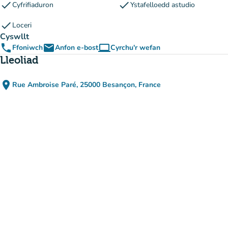
check
check
Cyfrifiaduron
Ystafelloedd astudio
check
Loceri
Cyswllt
phone
email
computer
Ffoniwch
Anfon e-bost
Cyrchu'r wefan
(tab newydd)
Lleoliad
place
Rue Ambroise Paré, 25000 Besançon, France
(agor yn Google Maps)
(tab newydd)