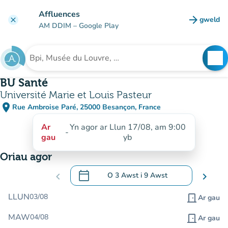
Mynd i'r prif gynnwys
Affluences
arrow_forward
gweld
clear
(tab n
AM DDIM
– Google Play
search
See
Chwilio am sefydliad
BU Santé
Université Marie et Louis Pasteur
place
Rue Ambroise Paré, 25000 Besançon, France
(agor yn Google Maps)
(tab newydd)
Ar
Yn agor ar Llun 17/08, am 9:00
-
gau
yb
Oriau agor
calendar_today
chevron_left
O
3 Awst
i
9 Awst
chevron_right
.
Agor y calendr i newid dyddiadau
LLUN
03/08
door_front
Ar gau
MAW
04/08
door_front
Ar gau