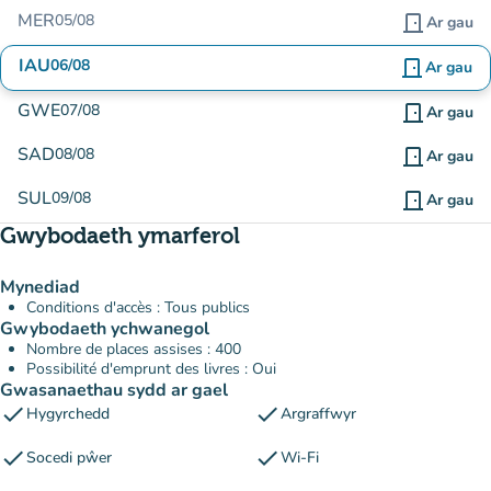
MER
05/08
door_front
Ar gau
IAU
06/08
door_front
Ar gau
GWE
07/08
door_front
Ar gau
SAD
08/08
door_front
Ar gau
SUL
09/08
door_front
Ar gau
Gwybodaeth ymarferol
Mynediad
Conditions d'accès : Tous publics
Gwybodaeth ychwanegol
Nombre de places assises : 400
Possibilité d'emprunt des livres : Oui
Gwasanaethau sydd ar gael
check
check
Hygyrchedd
Argraffwyr
check
check
Socedi pŵer
Wi-Fi