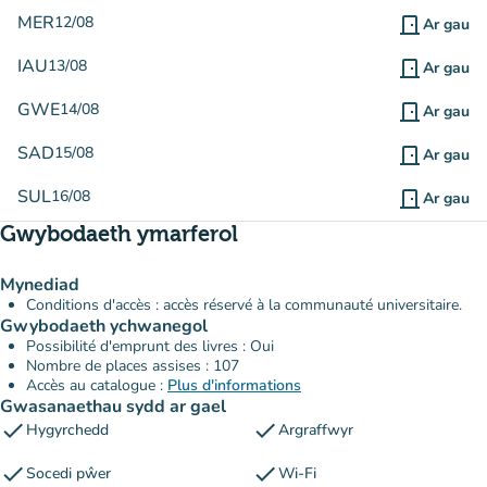
MER
12/08
door_front
Ar gau
IAU
13/08
door_front
Ar gau
GWE
14/08
door_front
Ar gau
SAD
15/08
door_front
Ar gau
SUL
16/08
door_front
Ar gau
Gwybodaeth ymarferol
Mynediad
Conditions d'accès : accès réservé à la communauté universitaire.
Gwybodaeth ychwanegol
Possibilité d'emprunt des livres : Oui
Nombre de places assises : 107
Accès au catalogue :
Plus d'informations
Gwasanaethau sydd ar gael
check
check
Hygyrchedd
Argraffwyr
check
check
Socedi pŵer
Wi-Fi