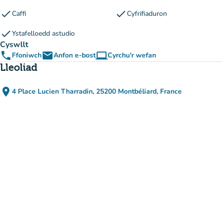
check
check
Caffi
Cyfrifiaduron
check
Ystafelloedd astudio
Cyswllt
phone
email
computer
Ffoniwch
Anfon e-bost
Cyrchu'r wefan
(tab newydd)
Lleoliad
place
4 Place Lucien Tharradin, 25200 Montbéliard, France
(agor yn Google Maps)
(tab newydd)