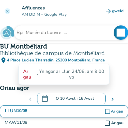
Mynd i'r prif gynnwys
Affluences
arrow_forward
gweld
clear
(tab n
AM DDIM
– Google Play
search
See
Chwilio am sefydliad
BU Montbéliard
Bibliothèque de campus de Montbéliard
place
4 Place Lucien Tharradin, 25200 Montbéliard, France
(agor yn Google Maps)
(tab newydd)
Ar
Yn agor ar Llun 24/08, am 9:00
-
gau
yb
Oriau agor
calendar_today
chevron_left
O
10 Awst
i
16 Awst
chevron_right
.
Agor y calendr i newid dyddiadau
LLUN
10/08
door_front
Ar gau
MAW
11/08
door_front
Ar gau