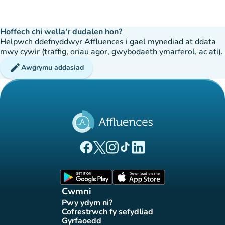
Hoffech chi wella'r dudalen hon?
Helpwch ddefnyddwyr Affluences i gael mynediad at ddata
mwy cywir (traffig, oriau agor, gwybodaeth ymarferol, ac ati).
edit
Awgrymu addasiad
(tab newydd)
(tab newydd)
(tab newydd)
(tab newydd)
(tab newydd)
Tudalen Facebook Affluences
Tudalen Twitter Affluences
Tudalen Instagram Affluences
Tudalen Tiktok Affluences
Tudalen LinkedIn Affluen
(tab newydd)
(tab newydd)
Cwmni
Pwy ydym ni?
(tab newydd)
Cofrestrwch fy sefydliad
(tab newydd)
Gyrfaoedd
(tab newydd)