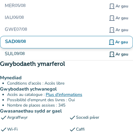
MER
05/08
door_front
Ar gau
IAU
06/08
door_front
Ar gau
GWE
07/08
door_front
Ar gau
SAD
08/08
door_front
Ar gau
SUL
09/08
door_front
Ar gau
Gwybodaeth ymarferol
Mynediad
Conditions d'accès : Accès libre
Gwybodaeth ychwanegol
Accès au catalogue :
Plus d'informations
Possibilité d'emprunt des livres : Oui
Nombre de places assises : 345
Gwasanaethau sydd ar gael
check
check
Argraffwyr
Socedi pŵer
check
check
Wi-Fi
Caffi