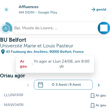
Mynd i'r prif gynnwys
Affluences
arrow_forward
gweld
clear
(tab n
AM DDIM
– Google Play
search
See
Chwilio am sefydliad
BU Belfort
Université Marie et Louis Pasteur
place
43 Faubourg des Ancêtres, 90000 Belfort, France
(agor yn Google Maps)
(tab newydd)
Ar
Yn agor ar Llun 24/08, am 9:00
-
gau
yb
Oriau agor
calendar_today
chevron_left
O
3 Awst
i
9 Awst
chevron_right
.
Agor y calendr i newid dyddiadau
LLUN
03/08
door_front
Ar gau
MAW
04/08
door_front
Ar gau