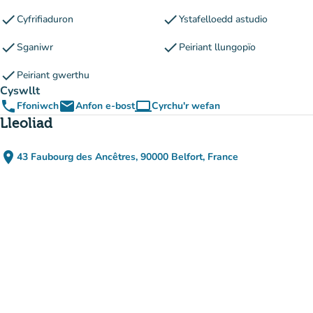
check
check
Cyfrifiaduron
Ystafelloedd astudio
check
check
Sganiwr
Peiriant llungopïo
check
Peiriant gwerthu
Cyswllt
phone
email
computer
Ffoniwch
Anfon e-bost
Cyrchu'r wefan
(tab newydd)
Lleoliad
place
43 Faubourg des Ancêtres, 90000 Belfort, France
(agor yn Google Maps)
(tab newydd)