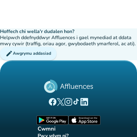
Hoffech chi wella'r dudalen hon?
Helpwch ddefnyddwyr Affluences i gael mynediad at ddata
mwy cywir (traffig, oriau agor, gwybodaeth ymarferol, ac ati).
edit
Awgrymu addasiad
(tab newydd)
(tab newydd)
(tab newydd)
(tab newydd)
(tab newydd)
Tudalen Facebook Affluences
Tudalen Twitter Affluences
Tudalen Instagram Affluences
Tudalen Tiktok Affluences
Tudalen LinkedIn Affluen
(tab newydd)
(tab newydd)
Cwmni
Pwy ydym ni?