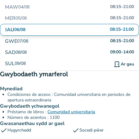
MAW
08:15
–
21:00
04/08
MER
08:15
–
21:00
05/08
IAU
08:15
–
21:00
06/08
GWE
08:15
–
21:00
07/08
SAD
09:00
–
14:00
08/08
SUL
09/08
door_front
Ar gau
Gwybodaeth ymarferol
Mynediad
Condiciones de acceso : Comunidad universitaria en periodos de
apertura extraordinaria
Gwybodaeth ychwanegol
Préstamo de libros :
Comunidad universitaria
Número de asientos : 1100
Gwasanaethau sydd ar gael
check
check
Hygyrchedd
Socedi pŵer