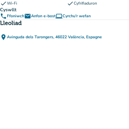
check
check
Wi-Fi
Cyfrifiaduron
Cyswllt
phone
email
computer
Ffoniwch
Anfon e-bost
Cyrchu'r wefan
(tab newydd)
Lleoliad
place
Avinguda dels Tarongers, 46022 València, Espagne
(agor yn Google Maps)
(tab newydd)