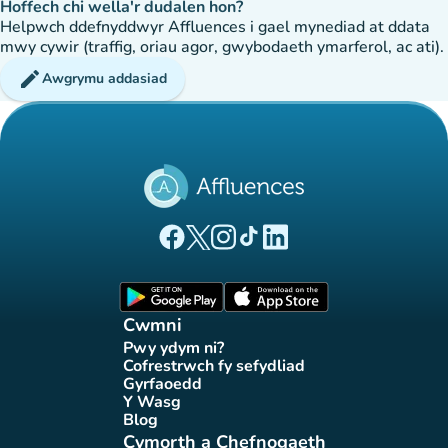
Hoffech chi wella'r dudalen hon?
Helpwch ddefnyddwyr Affluences i gael mynediad at ddata
mwy cywir (traffig, oriau agor, gwybodaeth ymarferol, ac ati).
edit
Awgrymu addasiad
(tab newydd)
(tab newydd)
(tab newydd)
(tab newydd)
(tab newydd)
Tudalen Facebook Affluences
Tudalen Twitter Affluences
Tudalen Instagram Affluences
Tudalen Tiktok Affluences
Tudalen LinkedIn Affluen
(tab newydd)
(tab newydd)
Cwmni
Pwy ydym ni?
(tab newydd)
Cofrestrwch fy sefydliad
(tab newydd)
Gyrfaoedd
(tab newydd)
Y Wasg
(tab newydd)
Blog
(tab newydd)
Cymorth a Chefnogaeth