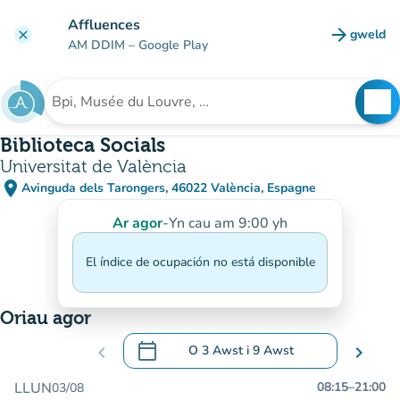
Mynd i'r prif gynnwys
Affluences
arrow_forward
gweld
clear
(tab n
AM DDIM
– Google Play
search
See
Chwilio am sefydliad
Biblioteca Socials
Universitat de València
place
Avinguda dels Tarongers, 46022 València, Espagne
(agor yn Google Maps)
(tab newydd)
Ar agor
-
Yn cau am 9:00 yh
El índice de ocupación no está disponible
Oriau agor
calendar_today
chevron_left
O
3 Awst
i
9 Awst
chevron_right
.
Agor y calendr i newid dyddiadau
LLUN
08:15
–
21:00
03/08