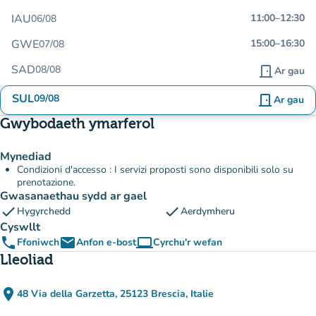
IAU
11:00
–
12:30
06/08
GWE
15:00
–
16:30
07/08
SAD
08/08
door_front
Ar gau
SUL
09/08
door_front
Ar gau
Gwybodaeth ymarferol
Mynediad
Condizioni d'accesso : I servizi proposti sono disponibili solo su
prenotazione.
Gwasanaethau sydd ar gael
check
check
Hygyrchedd
Aerdymheru
Cyswllt
phone
email
computer
Ffoniwch
Anfon e-bost
Cyrchu'r wefan
(tab newydd)
Lleoliad
place
48 Via della Garzetta, 25123 Brescia, Italie
(agor yn Google Maps)
(tab newydd)