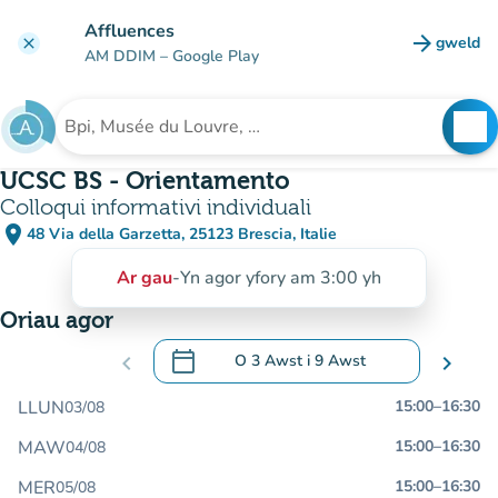
Mynd i'r prif gynnwys
Affluences
arrow_forward
gweld
clear
(tab n
AM DDIM
– Google Play
search
See
Chwilio am sefydliad
UCSC BS - Orientamento
Colloqui informativi individuali
place
48 Via della Garzetta, 25123 Brescia, Italie
(agor yn Google Maps)
(tab newydd)
Ar gau
-
Yn agor yfory am 3:00 yh
Oriau agor
calendar_today
chevron_left
O
3 Awst
i
9 Awst
chevron_right
.
Agor y calendr i newid dyddiadau
LLUN
15:00
–
16:30
03/08
MAW
15:00
–
16:30
04/08
MER
15:00
–
16:30
05/08