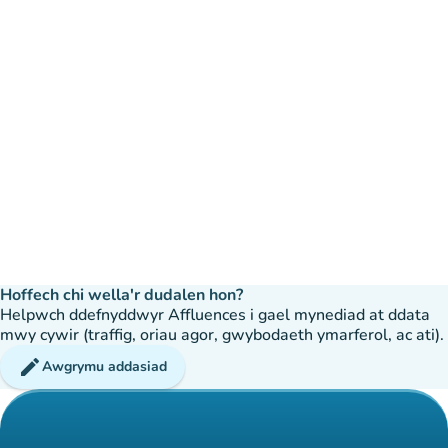
Hoffech chi wella'r dudalen hon?
Helpwch ddefnyddwyr Affluences i gael mynediad at ddata
mwy cywir (traffig, oriau agor, gwybodaeth ymarferol, ac ati).
edit
Awgrymu addasiad