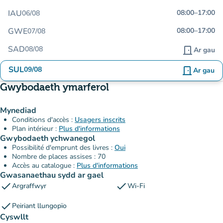
IAU
08:00
–
17:00
06/08
GWE
08:00
–
17:00
07/08
SAD
08/08
door_front
Ar gau
SUL
09/08
door_front
Ar gau
Gwybodaeth ymarferol
Mynediad
Conditions d'accès :
Usagers inscrits
Plan intérieur :
Plus d'informations
Gwybodaeth ychwanegol
Possibilité d'emprunt des livres :
Oui
Nombre de places assises : 70
Accès au catalogue :
Plus d'informations
Gwasanaethau sydd ar gael
check
check
Argraffwyr
Wi-Fi
check
Peiriant llungopïo
Cyswllt