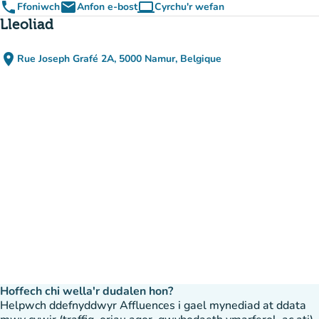
phone
email
computer
Ffoniwch
Anfon e-bost
Cyrchu'r wefan
(tab newydd)
Lleoliad
place
Rue Joseph Grafé 2A, 5000 Namur, Belgique
(agor yn Google Maps)
(tab newydd)
Hoffech chi wella'r dudalen hon?
Helpwch ddefnyddwyr Affluences i gael mynediad at ddata