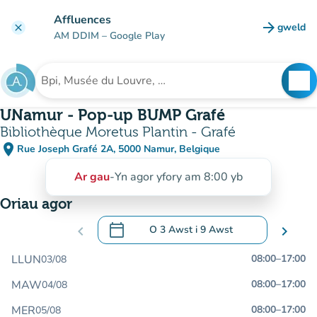
Mynd i'r prif gynnwys
Affluences
arrow_forward
gweld
clear
(tab n
AM DDIM
– Google Play
search
See
Chwilio am sefydliad
UNamur - Pop-up BUMP Grafé
Bibliothèque Moretus Plantin - Grafé
place
Rue Joseph Grafé 2A, 5000 Namur, Belgique
(agor yn Google Maps)
(tab newydd)
Ar gau
-
Yn agor yfory am 8:00 yb
Oriau agor
calendar_today
chevron_left
O
3 Awst
i
9 Awst
chevron_right
.
Agor y calendr i newid dyddiadau
LLUN
08:00
–
17:00
03/08
MAW
08:00
–
17:00
04/08
MER
08:00
–
17:00
05/08