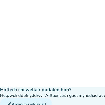
Hoffech chi wella'r dudalen hon?
Helpwch ddefnyddwyr Affluences i gael mynediad at dda
edit
Awgrymu addasiad