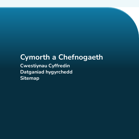
Cymorth a Chefnogaeth
Cwestiynau Cyffredin
(tab newydd)
Datganiad hygyrchedd
)
(tab newydd)
Sitemap
(tab newydd)