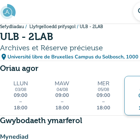
Mynd i'r prif gynnwys
se
Sefydliadau
Llyfrgelloedd prifysgol
ULB - 2LAB
ULB - 2LAB
Archives et Réserve précieuse
place
Université libre de Bruxelles Campus du Solbosch, 1000 
(agor yn Google Ma
(tab newydd)
Oriau agor
LLUN
MAW
MER
03/08
04/08
05/08
09:00
09:00
09:00
–
–
–
18:00
18:00
18:00
Gwybodaeth ymarferol
Mynediad