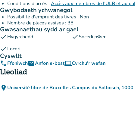
Conditions d'accès :
Accès aux membres de l'ULB et au publ
Gwybodaeth ychwanegol
Possibilité d'emprunt des livres : Non
Nombre de places assises : 38
Gwasanaethau sydd ar gael
check
check
Hygyrchedd
Socedi pŵer
check
Loceri
Cyswllt
phone
email
computer
Ffoniwch
Anfon e-bost
Cyrchu'r wefan
(tab newydd)
Lleoliad
place
Université libre de Bruxelles Campus du Solbosch, 1000 
(agor yn Google Ma
(tab newydd)