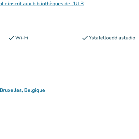
ic inscrit aux bibliothèques de l'ULB
check
check
Wi-Fi
Ystafelloedd astudio
Bruxelles, Belgique
ps)