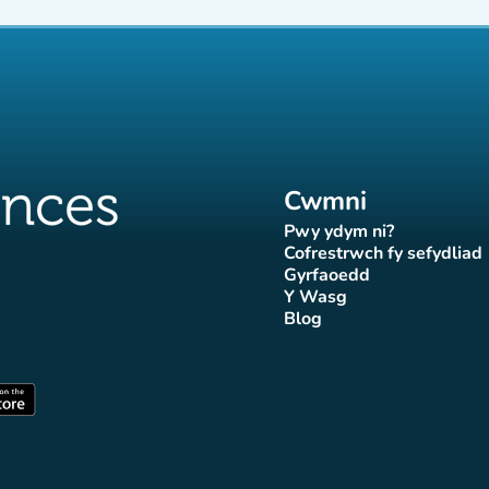
Cwmni
Pwy ydym ni?
(tab newydd)
Cofrestrwch fy sefydliad
(tab newydd
Gyrfaoedd
(tab newydd)
Y Wasg
d)
wydd)
 newydd)
tab newydd)
(tab newydd)
Blog
Affluences
r Affluences
tagram Affluences
 Tiktok Affluences
len LinkedIn Affluences
(tab newydd)
dd)
(tab newydd)