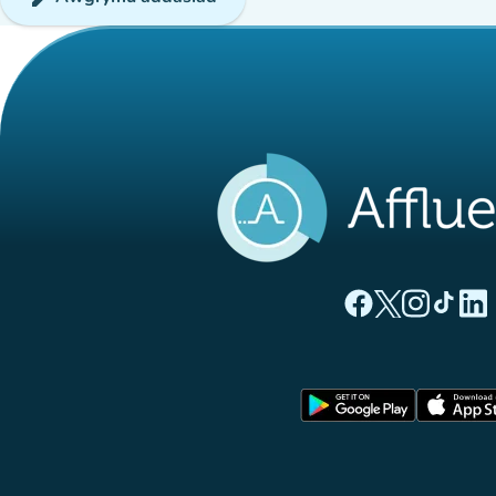
(tab newydd)
(tab newyd
(tab ne
(tab
(
Tudalen Facebook 
Tudalen Twitte
Tudalen Ins
Tudalen
Tuda
(tab newy