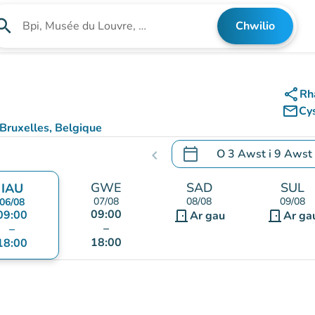
arch
Chwilio
Chwilio am sefydliad
share
Rh
mail_outline
Cy
Bruxelles, Belgique
ps)
calendar_today
O
3 Awst
i
9 Awst
chevron_left
.
Agor y calendr i newid d
GWE
SAD
SUL
IAU
07/08
08/08
09/08
06/08
09:00
09:00
door_front
door_front
Ar gau
Ar ga
–
–
18:00
18:00