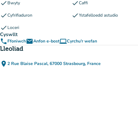
check
check
Bwyty
Caffi
check
check
Cyfrifiaduron
Ystafelloedd astudio
check
Loceri
Cyswllt
phone
email
computer
Ffoniwch
Anfon e-bost
Cyrchu'r wefan
(tab newydd)
Lleoliad
place
2 Rue Blaise Pascal, 67000 Strasbourg, France
(agor yn Google Maps)
(tab newydd)