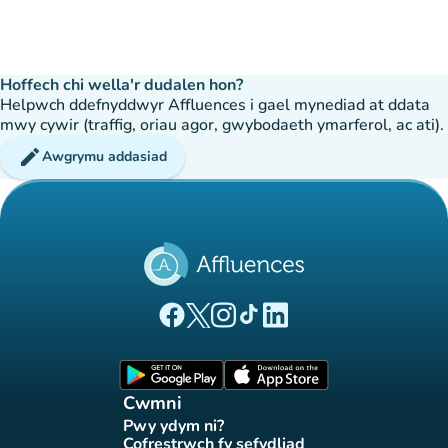
Hoffech chi wella'r dudalen hon?
Helpwch ddefnyddwyr Affluences i gael mynediad at ddata
mwy cywir (traffig, oriau agor, gwybodaeth ymarferol, ac ati).
edit
Awgrymu addasiad
(tab newydd)
(tab newydd)
(tab newydd)
(tab newydd)
(tab newydd)
Tudalen Facebook Affluences
Tudalen Twitter Affluences
Tudalen Instagram Affluences
Tudalen Tiktok Affluences
Tudalen LinkedIn Affluen
(tab newydd)
(tab newydd)
Cwmni
Pwy ydym ni?
(tab newydd)
Cofrestrwch fy sefydliad