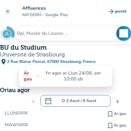
Mynd i'r prif gynnwys
Affluences
arrow_forward
gweld
clear
(tab n
AM DDIM
– Google Play
search
See
Chwilio am sefydliad
BU du Studium
Université de Strasbourg
place
2 Rue Blaise Pascal, 67000 Strasbourg, France
(agor yn Google Maps)
(tab newydd)
Ar
Yn agor ar Llun 24/08, am
-
gau
10:00 yb
Oriau agor
calendar_today
chevron_left
O
3 Awst
i
9 Awst
chevron_right
.
Agor y calendr i newid dyddiadau
LLUN
03/08
door_front
Ar gau
MAW
04/08
door_front
Ar gau