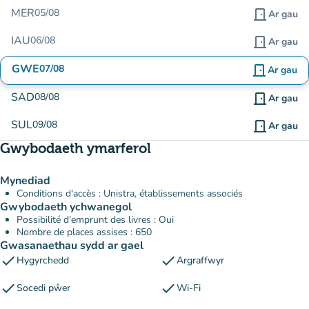
MER
05/08
door_front
Ar gau
IAU
06/08
door_front
Ar gau
GWE
07/08
door_front
Ar gau
SAD
08/08
door_front
Ar gau
SUL
09/08
door_front
Ar gau
Gwybodaeth ymarferol
Mynediad
Conditions d'accès : Unistra, établissements associés
Gwybodaeth ychwanegol
Possibilité d'emprunt des livres : Oui
Nombre de places assises : 650
Gwasanaethau sydd ar gael
check
check
Hygyrchedd
Argraffwyr
check
check
Socedi pŵer
Wi-Fi