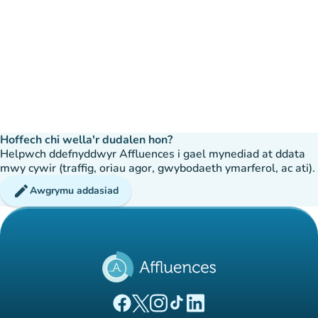
Hoffech chi wella'r dudalen hon?
Helpwch ddefnyddwyr Affluences i gael mynediad at ddata
mwy cywir (traffig, oriau agor, gwybodaeth ymarferol, ac ati).
edit
Awgrymu addasiad
(tab newydd)
(tab newydd)
(tab newydd)
(tab newydd)
(tab newydd)