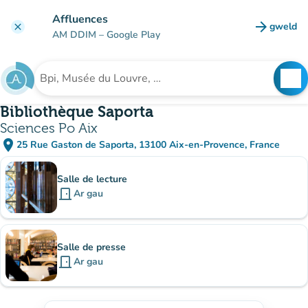
Mynd i'r prif gynnwys
Affluences
arrow_forward
gweld
clear
(tab n
AM DDIM
– Google Play
search
See
Chwilio am sefydliad
Bibliothèque Saporta
Sciences Po Aix
place
25 Rue Gaston de Saporta, 13100 Aix-en-Provence, France
(agor yn Google Maps)
(tab newydd)
Is-sefydliadau
Salle de lecture
door_front
Ar gau
Salle de presse
door_front
Ar gau