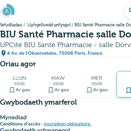
Mynd i'r prif gynnwys
se
Sefydliadau
Llyfrgelloedd prifysgol
BIU Santé Pharmacie salle D
BIU Santé Pharmacie salle D
UPCité BIU Santé Pharmacie - salle Dor
place
4 Av. de l'Observatoire, 75006 Paris, France
(agor yn Google Maps)
(tab newydd)
Oriau agor
LLUN
MAW
MER
03/08
04/08
05/08
door_front
door_front
door_front
Ar gau
Ar gau
Ar gau
door_fro
Gwybodaeth ymarferol
Mynediad
Conditions d'accès :
inscription obligatoire.
Gwybodaeth ychwanegol