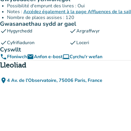
Possibilité d'emprunt des livres : Oui
Notes :
Accédez également à la page Affluences de la sal
Nombre de places assises : 120
Gwasanaethau sydd ar gael
check
check
Hygyrchedd
Argraffwyr
check
check
Cyfrifiaduron
Loceri
Cyswllt
phone
email
computer
Ffoniwch
Anfon e-bost
Cyrchu'r wefan
(tab newydd)
Lleoliad
place
4 Av. de l'Observatoire, 75006 Paris, France
(agor yn Google Maps)
(tab newydd)