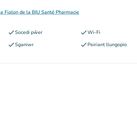
le Fialon de la BIU Santé Pharmacie
check
check
Socedi pŵer
Wi-Fi
check
check
Sganiwr
Peiriant llungopïo