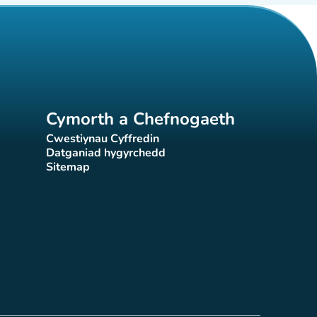
Cymorth a Chefnogaeth
Cwestiynau Cyffredin
(tab newydd)
Datganiad hygyrchedd
)
(tab newydd)
Sitemap
(tab newydd)