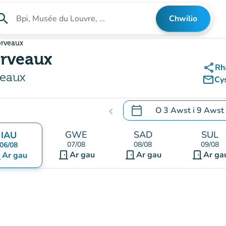
arch
Chwilio
Chwilio am sefydliad
orveaux
orveaux
share
Rh
veaux
mail_outline
Cy
calendar_today
O
3 Awst
i
9 Awst
chevron_left
.
Agor y calendr i newid d
GWE
SAD
SUL
IAU
07/08
08/08
09/08
06/08
door_front
door_front
door_front
nt
Ar gau
Ar gau
Ar ga
Ar gau