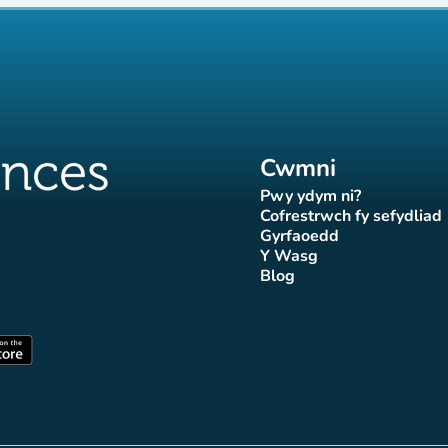
Cwmni
Pwy ydym ni?
(tab newydd)
Cofrestrwch fy sefydliad
(tab newydd
Gyrfaoedd
(tab newydd)
Y Wasg
d)
wydd)
 newydd)
tab newydd)
(tab newydd)
Blog
Affluences
r Affluences
tagram Affluences
 Tiktok Affluences
len LinkedIn Affluences
(tab newydd)
dd)
(tab newydd)