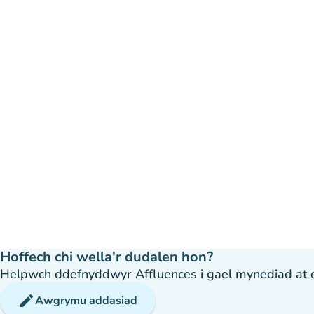
Hoffech chi wella'r dudalen hon?
Helpwch ddefnyddwyr Affluences i gael mynediad at dda
edit
Awgrymu addasiad