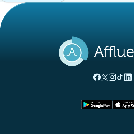
(tab newydd)
(tab newyd
(tab ne
(tab
(
Tudalen Facebook 
Tudalen Twitte
Tudalen Ins
Tudalen
Tuda
(tab newy