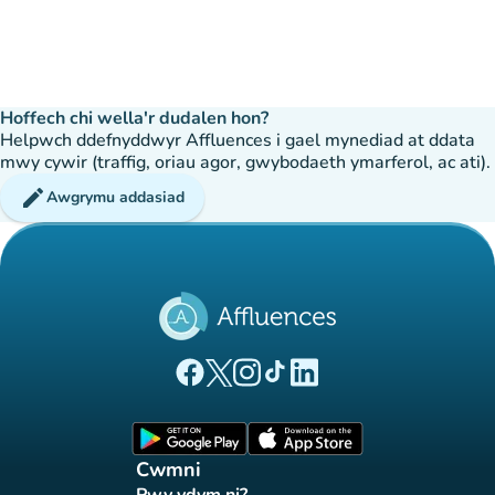
Hoffech chi wella'r dudalen hon?
Helpwch ddefnyddwyr Affluences i gael mynediad at ddata
mwy cywir (traffig, oriau agor, gwybodaeth ymarferol, ac ati).
edit
Awgrymu addasiad
(tab newydd)
(tab newydd)
(tab newydd)
(tab newydd)
(tab newydd)
Tudalen Facebook Affluences
Tudalen Twitter Affluences
Tudalen Instagram Affluences
Tudalen Tiktok Affluences
Tudalen LinkedIn Affluen
(tab newydd)
(tab newydd)
Cwmni