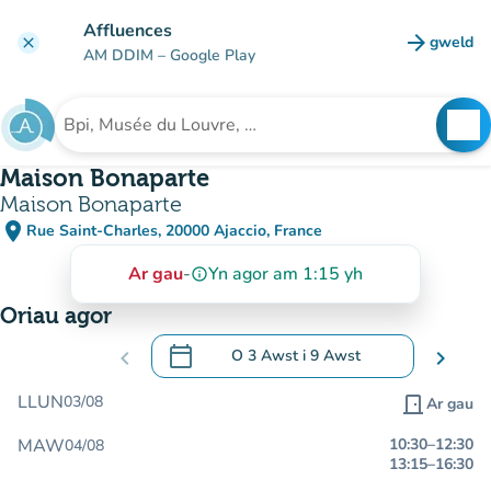
Mynd i'r prif gynnwys
Affluences
arrow_forward
gweld
clear
(tab n
AM DDIM
– Google Play
search
See
Chwilio am sefydliad
Maison Bonaparte
Maison Bonaparte
place
Rue Saint-Charles, 20000 Ajaccio, France
(agor yn Google Maps)
(tab newydd)
Ar gau
-
Yn agor am 1:15 yh
info_outline
Oriau agor
calendar_today
chevron_left
O
3 Awst
i
9 Awst
chevron_right
.
Agor y calendr i newid dyddiadau
LLUN
03/08
door_front
Ar gau
MAW
10:30
–
12:30
04/08
13:15
–
16:30