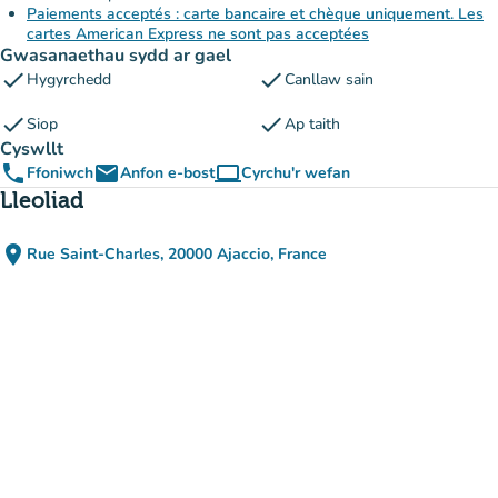
Paiements acceptés : carte bancaire et chèque uniquement. Les
cartes American Express ne sont pas acceptées
Gwasanaethau sydd ar gael
check
check
Hygyrchedd
Canllaw sain
check
check
Siop
Ap taith
Cyswllt
phone
email
computer
Ffoniwch
Anfon e-bost
Cyrchu'r wefan
(tab newydd)
Lleoliad
place
Rue Saint-Charles, 20000 Ajaccio, France
(agor yn Google Maps)
(tab newydd)