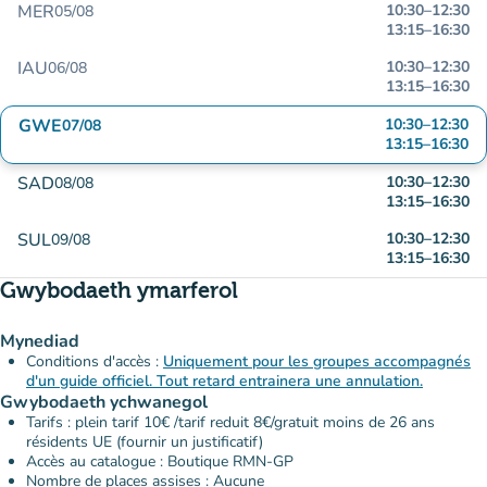
MER
10:30
–
12:30
05/08
13:15
–
16:30
IAU
10:30
–
12:30
06/08
13:15
–
16:30
GWE
10:30
–
12:30
07/08
13:15
–
16:30
SAD
10:30
–
12:30
08/08
13:15
–
16:30
SUL
10:30
–
12:30
09/08
13:15
–
16:30
Gwybodaeth ymarferol
Mynediad
Conditions d'accès :
Uniquement pour les groupes accompagnés
d'un guide officiel. Tout retard entrainera une annulation.
Gwybodaeth ychwanegol
Tarifs : plein tarif 10€ /tarif reduit 8€/gratuit moins de 26 ans
résidents UE (fournir un justificatif)
Accès au catalogue : Boutique RMN-GP
Nombre de places assises : Aucune