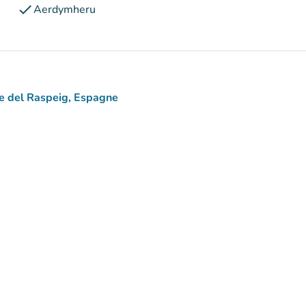
check
Aerdymheru
te del Raspeig, Espagne
aps)