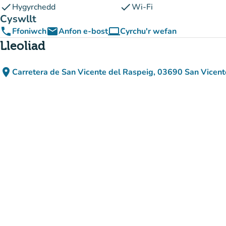
check
check
Hygyrchedd
Wi-Fi
Cyswllt
phone
email
computer
Ffoniwch
Anfon e-bost
Cyrchu'r wefan
(tab newydd)
Lleoliad
place
Carretera de San Vicente del Raspeig, 03690 San Vicen
(agor yn Google M
(tab newydd)