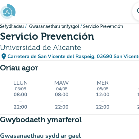
Mynd i'r prif gynnwys
se
Sefydliadau
Gwasanaethau prifysgol
Servicio Prevención
Servicio Prevención
Universidad de Alicante
place
Carretera de San Vicente del Raspeig, 03690 San Vicen
(agor yn Google M
(tab newydd)
Oriau agor
LLUN
MAW
MER
03/08
04/08
05/08
08:00
08:00
12:00
–
–
–
22:00
22:00
22:00
Gwybodaeth ymarferol
Gwasanaethau sydd ar gael