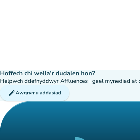
Hoffech chi wella'r dudalen hon?
Helpwch ddefnyddwyr Affluences i gael mynediad at dda
edit
Awgrymu addasiad