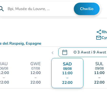
arch
Chwilio
Chwilio am sefydliad
share
Rh
mail_outline
Cy
te del Raspeig, Espagne
aps)
calendar_today
O
3 Awst
i
9 Awst
chevron_left
.
Agor y calendr i newid d
IAU
GWE
SUL
SAD
06/08
07/08
09/08
08/08
12:00
12:00
11:00
11:00
–
–
–
–
22:00
22:00
22:00
22:00