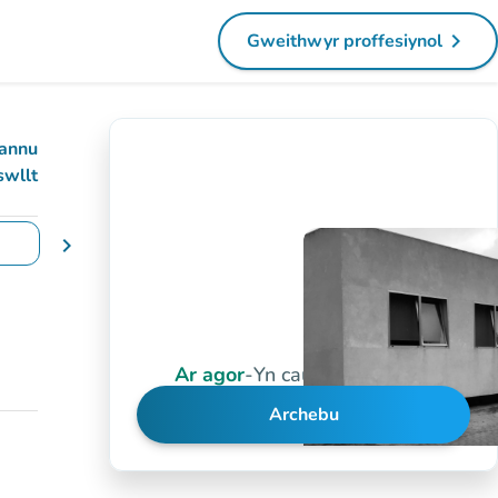
navigate_next
Gweithwyr proffesiynol
(tab newydd)
annu
swllt
chevron_right
yddiadau
Ar agor
-
Yn cau am 10:00 yh
Archebu