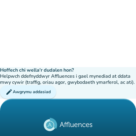
Hoffech chi wella'r dudalen hon?
Helpwch ddefnyddwyr Affluences i gael mynediad at ddata
mwy cywir (traffig, oriau agor, gwybodaeth ymarferol, ac ati).
edit
Awgrymu addasiad