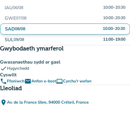
IAU
10:00
–
20:30
06/08
GWE
10:00
–
20:30
07/08
SAD
10:00
–
20:30
08/08
SUL
11:00
–
19:00
09/08
Gwybodaeth ymarferol
Gwasanaethau sydd ar gael
check
Hygyrchedd
Cyswllt
phone
email
computer
Ffoniwch
Anfon e-bost
Cyrchu'r wefan
(tab newydd)
Lleoliad
place
Av. de la France libre, 94000 Créteil, France
(agor yn Google Maps)
(tab newydd)