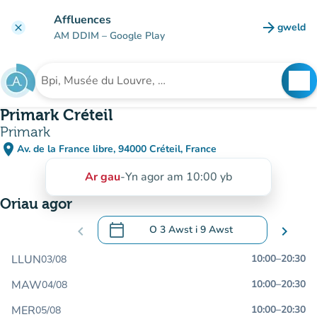
Mynd i'r prif gynnwys
Affluences
arrow_forward
gweld
clear
(tab n
AM DDIM
– Google Play
search
See
Chwilio am sefydliad
Primark Créteil
Primark
place
Av. de la France libre, 94000 Créteil, France
(agor yn Google Maps)
(tab newydd)
Ar gau
-
Yn agor am 10:00 yb
Oriau agor
calendar_today
chevron_left
O
3 Awst
i
9 Awst
chevron_right
.
Agor y calendr i newid dyddiadau
LLUN
10:00
–
20:30
03/08
MAW
10:00
–
20:30
04/08
MER
10:00
–
20:30
05/08