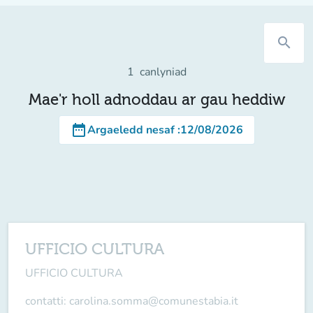
search
1
canlyniad
Mae'r holl adnoddau ar gau heddiw
date_range
Argaeledd nesaf
:
12/08/2026
UFFICIO CULTURA
UFFICIO CULTURA
contatti: carolina.somma@comunestabia.it