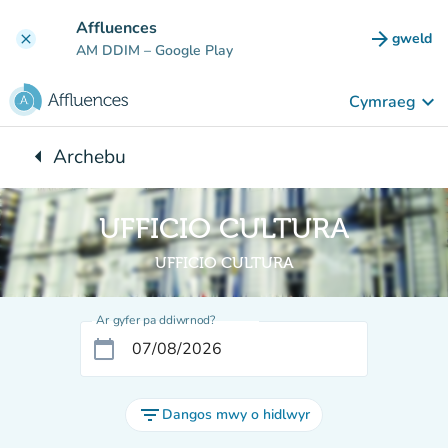
Mynd i'r prif gynnwys
Affluences
arrow_forward
gweld
clear
(tab n
AM DDIM
– Google Play
keyboard_arrow_down
Cymraeg
arrow_left
Archebu
Yn ôl i:
UFFICIO CULTURA
UFFICIO CULTURA
Ar gyfer pa ddiwrnod?
calendar_today
filter_list
Dangos mwy o hidlwyr