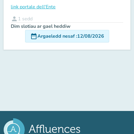
link portale dell'Ente
person
1
sedd
Dim slotiau ar gael heddiw
date_range
Argaeledd nesaf
:
12/08/2026