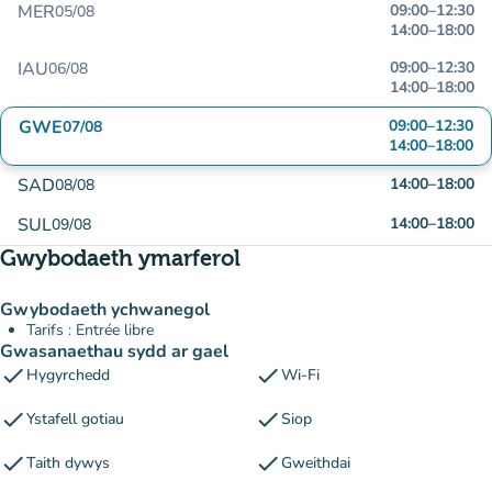
MER
09:00
–
12:30
05/08
14:00
–
18:00
IAU
09:00
–
12:30
06/08
14:00
–
18:00
GWE
09:00
–
12:30
07/08
14:00
–
18:00
SAD
14:00
–
18:00
08/08
SUL
14:00
–
18:00
09/08
Gwybodaeth ymarferol
Gwybodaeth ychwanegol
Tarifs : Entrée libre
Gwasanaethau sydd ar gael
check
check
Hygyrchedd
Wi-Fi
check
check
Ystafell gotiau
Siop
check
check
Taith dywys
Gweithdai