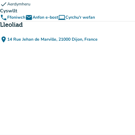
check
Aerdymheru
Cyswllt
phone
email
computer
Ffoniwch
Anfon e-bost
Cyrchu'r wefan
(tab newydd)
Lleoliad
place
14 Rue Jehan de Marville, 21000 Dijon, France
(agor yn Google Maps)
(tab newydd)