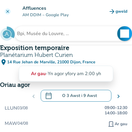
Mynd i'r prif gynnwys
Affluences
arrow_forward
gweld
clear
(tab n
AM DDIM
– Google Play
search
See
Chwilio am sefydliad
Exposition temporaire
Planétarium Hubert Curien
place
14 Rue Jehan de Marville, 21000 Dijon, France
(agor yn Google Maps)
(tab newydd)
Ar gau
-
Yn agor yfory am 2:00 yh
Oriau agor
calendar_today
chevron_left
O
3 Awst
i
9 Awst
chevron_right
.
Agor y calendr i newid dyddiadau
LLUN
09:00
–
12:30
03/08
14:00
–
18:00
MAW
04/08
door_front
Ar gau