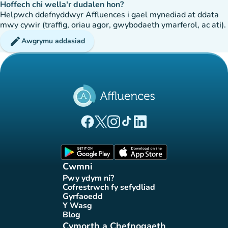
Hoffech chi wella'r dudalen hon?
Helpwch ddefnyddwyr Affluences i gael mynediad at ddata
mwy cywir (traffig, oriau agor, gwybodaeth ymarferol, ac ati).
edit
Awgrymu addasiad
(tab newydd)
(tab newydd)
(tab newydd)
(tab newydd)
(tab newydd)
Tudalen Facebook Affluences
Tudalen Twitter Affluences
Tudalen Instagram Affluences
Tudalen Tiktok Affluences
Tudalen LinkedIn Affluen
(tab newydd)
(tab newydd)
Cwmni
Pwy ydym ni?
(tab newydd)
Cofrestrwch fy sefydliad
(tab newydd)
Gyrfaoedd
(tab newydd)
Y Wasg
(tab newydd)
Blog
(tab newydd)
Cymorth a Chefnogaeth