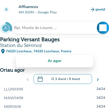
Mynd i'r prif gynnwys
Affluences
arrow_forward
gweld
clear
(tab n
AM DDIM
– Google Play
search
See
Chwilio am sefydliad
Parking Versant Bauges
Station du Semnoz
place
74320 Leschaux, 74320 Leschaux, France
(agor yn Google Maps)
(tab newydd)
Ar agor
Oriau agor
calendar_today
chevron_left
O
3 Awst
i
9 Awst
chevron_right
.
Agor y calendr i newid dyddiadau
LLUN
24/24
03/08
MAW
24/24
04/08
MER
24/24
05/08