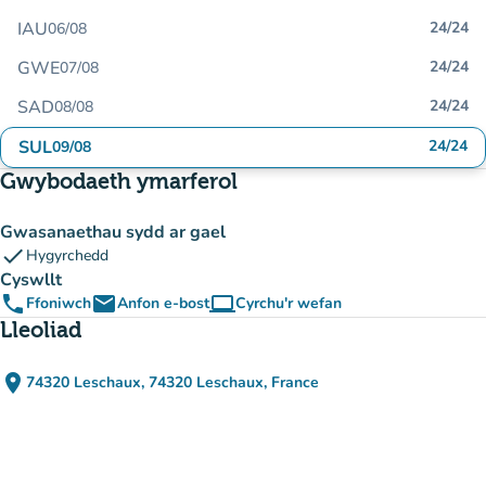
IAU
24/24
06/08
GWE
24/24
07/08
SAD
24/24
08/08
SUL
24/24
09/08
Gwybodaeth ymarferol
Gwasanaethau sydd ar gael
check
Hygyrchedd
Cyswllt
phone
email
computer
Ffoniwch
Anfon e-bost
Cyrchu'r wefan
(tab newydd)
Lleoliad
place
74320 Leschaux, 74320 Leschaux, France
(agor yn Google Maps)
(tab newydd)