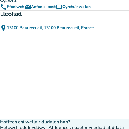
Cyswllt
phone
email
computer
Ffoniwch
Anfon e-bost
Cyrchu'r wefan
(tab newydd)
Lleoliad
place
13100 Beaurecueil, 13100 Beaurecueil, France
(agor yn Google Maps)
(tab newydd)
Hoffech chi wella'r dudalen hon?
Helpwch ddefnyddwyr Affluences i gael mynediad at ddata