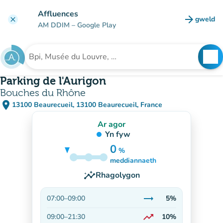
Mynd i'r prif gynnwys
Affluences
arrow_forward
gweld
clear
(tab n
AM DDIM
– Google Play
search
See
Chwilio am sefydliad
Parking de l'Aurigon
Bouches du Rhône
place
13100 Beaurecueil, 13100 Beaurecueil, France
(agor yn Google Maps)
(tab newydd)
Ar agor
Yn fyw
0
%
5%
meddiannaeth
insights
Rhagolygon
trending_flat
07:00
–
09:00
5%
Sefydlog
trending_up
09:00
–
21:30
10%