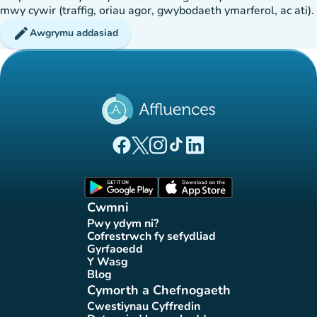
mwy cywir (traffig, oriau agor, gwybodaeth ymarferol, ac ati).
edit
Awgrymu addasiad
(tab newydd)
(tab newydd)
(tab newydd)
(tab newydd)
(tab newydd)
Tudalen Facebook Affluences
Tudalen Twitter Affluences
Tudalen Instagram Affluences
Tudalen Tiktok Affluences
Tudalen LinkedIn Affluen
(tab newydd)
(tab newydd)
Cwmni
Pwy ydym ni?
(tab newydd)
Cofrestrwch fy sefydliad
(tab newydd)
Gyrfaoedd
(tab newydd)
Y Wasg
(tab newydd)
Blog
(tab newydd)
Cymorth a Chefnogaeth
Cwestiynau Cyffredin
(tab newydd)