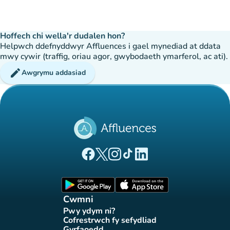
Hoffech chi wella'r dudalen hon?
Helpwch ddefnyddwyr Affluences i gael mynediad at ddata
mwy cywir (traffig, oriau agor, gwybodaeth ymarferol, ac ati).
edit
Awgrymu addasiad
(tab newydd)
(tab newydd)
(tab newydd)
(tab newydd)
(tab newydd)
Tudalen Facebook Affluences
Tudalen Twitter Affluences
Tudalen Instagram Affluences
Tudalen Tiktok Affluences
Tudalen LinkedIn Affluen
(tab newydd)
(tab newydd)
Cwmni
Pwy ydym ni?
(tab newydd)
Cofrestrwch fy sefydliad
(tab newydd)
Gyrfaoedd