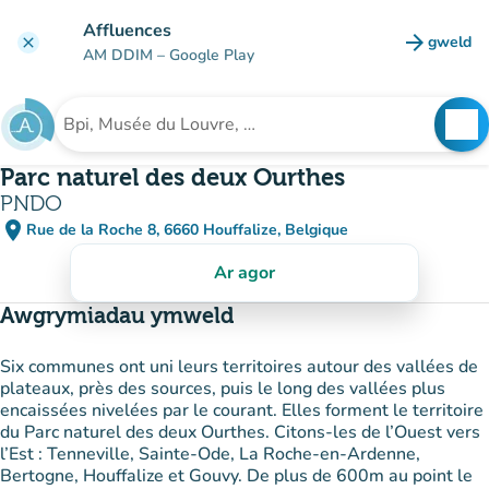
Mynd i'r prif gynnwys
Affluences
arrow_forward
gweld
clear
(tab n
AM DDIM
– Google Play
search
See
Chwilio am sefydliad
Parc naturel des deux Ourthes
PNDO
place
Rue de la Roche 8, 6660 Houffalize, Belgique
(agor yn Google Maps)
(tab newydd)
Ar agor
Awgrymiadau ymweld
Six communes ont uni leurs territoires autour des vallées de
plateaux, près des sources, puis le long des vallées plus
encaissées nivelées par le courant. Elles forment le territoire
du Parc naturel des deux Ourthes. Citons-les de l’Ouest vers
l’Est : Tenneville, Sainte-Ode, La Roche-en-Ardenne,
Bertogne, Houffalize et Gouvy. De plus de 600m au point le