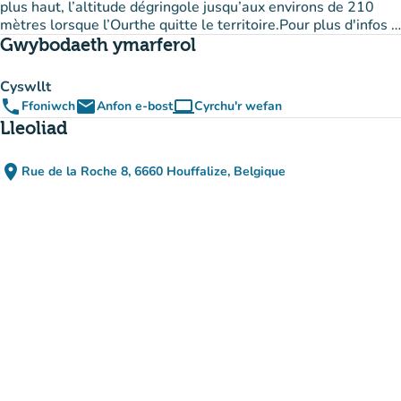
plus haut, l’altitude dégringole jusqu’aux environs de 210
mètres lorsque l’Ourthe quitte le territoire.Pour plus d'infos :
sites naturels
à découvrir et
randonnées
sur le Parc naturel.
Gwybodaeth ymarferol
Cyswllt
phone
email
computer
Ffoniwch
Anfon e-bost
Cyrchu'r wefan
(tab newydd)
Lleoliad
place
Rue de la Roche 8, 6660 Houffalize, Belgique
(agor yn Google Maps)
(tab newydd)