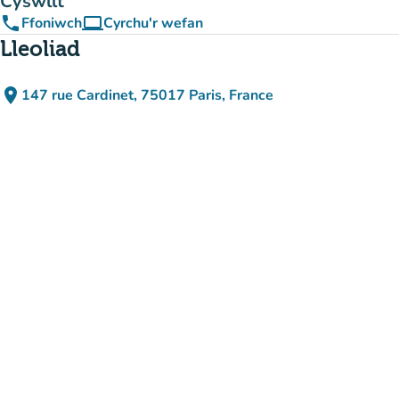
Cyswllt
phone
computer
Ffoniwch
Cyrchu'r wefan
(tab newydd)
Lleoliad
place
147 rue Cardinet, 75017 Paris, France
(agor yn Google Maps)
(tab newydd)