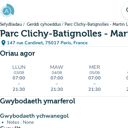
Mynd i'r prif gynnwys
se
Sefydliadau
Gerddi cyhoeddus
Parc Clichy-Batignolles - Martin 
Parc Clichy-Batignolles - Mar
place
147 rue Cardinet, 75017 Paris, France
(agor yn Google Maps)
(tab newydd)
Oriau agor
LLUN
MAW
MER
03/08
04/08
05/08
07:00
07:00
07:00
–
–
–
21:30
21:30
21:30
Gwybodaeth ymarferol
Gwybodaeth ychwanegol
Notes : None