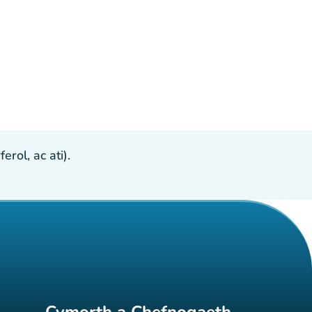
ol, ac ati).
Cymorth a Chefnogaeth