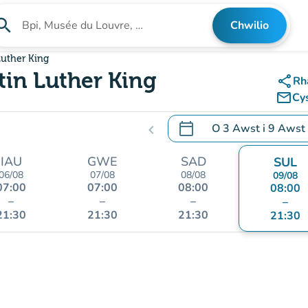
arch
Chwilio
Chwilio am sefydliad
Luther King
tin Luther King
share
Rh
mail_outline
Cy
calendar_today
O
3 Awst
i
9 Awst
chevron_left
.
Agor y calendr i newid d
IAU
GWE
SAD
SUL
06/08
07/08
08/08
09/08
07:00
07:00
08:00
08:00
–
–
–
–
21:30
21:30
21:30
21:30