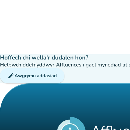
Hoffech chi wella'r dudalen hon?
Helpwch ddefnyddwyr Affluences i gael mynediad at dda
edit
Awgrymu addasiad