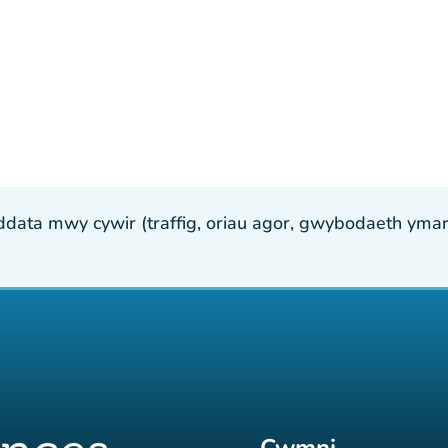
ta mwy cywir (traffig, oriau agor, gwybodaeth ymarfer
Cwmni