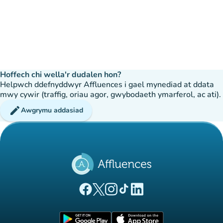
Hoffech chi wella'r dudalen hon?
Helpwch ddefnyddwyr Affluences i gael mynediad at ddata
mwy cywir (traffig, oriau agor, gwybodaeth ymarferol, ac ati).
edit
Awgrymu addasiad
(tab newydd)
(tab newydd)
(tab newydd)
(tab newydd)
(tab newydd)
Tudalen Facebook Affluences
Tudalen Twitter Affluences
Tudalen Instagram Affluences
Tudalen Tiktok Affluences
Tudalen LinkedIn Affluen
(tab newydd)
(tab newydd)