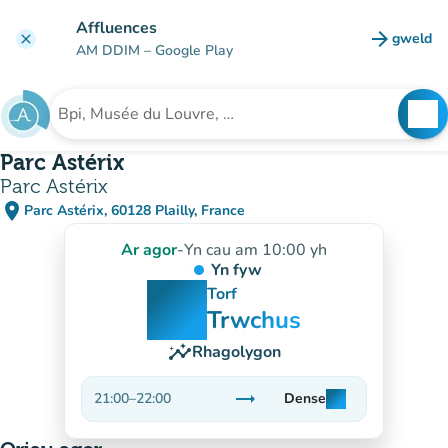
Mynd i'r prif gynnwys
Affluences
arrow_forward
gweld
clear
(tab n
AM DDIM
– Google Play
search
See
Chwilio am sefydliad
Parc Astérix
Parc Astérix
place
Parc Astérix, 60128 Plailly, France
(agor yn Google Maps)
(tab newydd)
Ar agor
-
Yn cau am 10:00 yh
Yn fyw
man
man
man
Torf
Trwchus
insights
Rhagolygon
trending_flat
21:00
–
22:00
Dense
man
man
man
Sefydlog