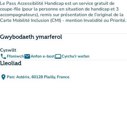
Le Pass Accessibilité Handicap est un service gratuit de
coupe-file (pour la personne en situation de handicap et 3
accompagnateurs), remis sur présentation de l'original de la
Carte Mobilité Inclusion (CMI) - mention Invalidité ou Priorité.
Gwybodaeth ymarferol
Cyswllt
phone
email
computer
Ffoniwch
Anfon e-bost
Cyrchu'r wefan
(tab newydd)
Lleoliad
place
Parc Astérix, 60128 Plailly, France
(agor yn Google Maps)
(tab newydd)