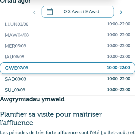
Oriau agor
calendar_today
chevron_left
O
3 Awst
i
9 Awst
chevron_right
.
Agor y calendr i newid dyddiadau
LLUN
10:00
–
22:00
03/08
MAW
10:00
–
22:00
04/08
MER
10:00
–
22:00
05/08
IAU
10:00
–
22:00
06/08
GWE
10:00
–
22:00
07/08
SAD
10:00
–
22:00
08/08
SUL
10:00
–
22:00
09/08
Awgrymiadau ymweld
Planifier sa visite pour maîtriser
l'affluence
Les périodes de très forte affluence sont l'été (juillet-août) et