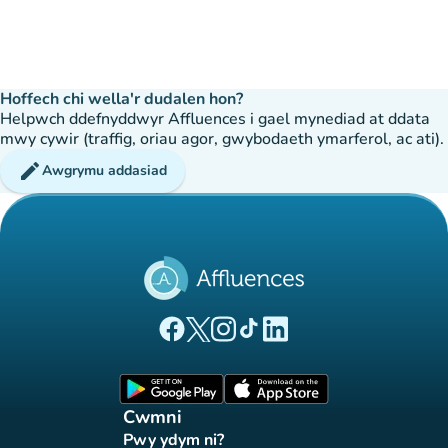
Hoffech chi wella'r dudalen hon?
Helpwch ddefnyddwyr Affluences i gael mynediad at ddata
mwy cywir (traffig, oriau agor, gwybodaeth ymarferol, ac ati).
edit
Awgrymu addasiad
(tab newydd)
(tab newydd)
(tab newydd)
(tab newydd)
(tab newydd)
Tudalen Facebook Affluences
Tudalen Twitter Affluences
Tudalen Instagram Affluences
Tudalen Tiktok Affluences
Tudalen LinkedIn Affluen
(tab newydd)
(tab newydd)
Cwmni
Pwy ydym ni?
(tab newydd)