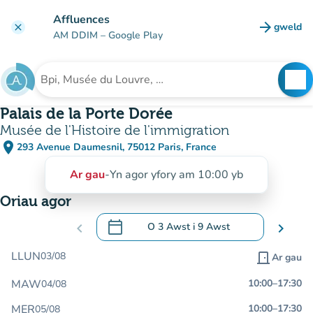
Mynd i'r prif gynnwys
Affluences
arrow_forward
gweld
clear
(tab n
AM DDIM
– Google Play
search
See
Chwilio am sefydliad
Palais de la Porte Dorée
Musée de l'Histoire de l'immigration
place
293 Avenue Daumesnil, 75012 Paris, France
(agor yn Google Maps)
(tab newydd)
Ar gau
-
Yn agor yfory am 10:00 yb
Oriau agor
calendar_today
chevron_left
O
3 Awst
i
9 Awst
chevron_right
.
Agor y calendr i newid dyddiadau
LLUN
03/08
door_front
Ar gau
MAW
10:00
–
17:30
04/08
MER
10:00
–
17:30
05/08