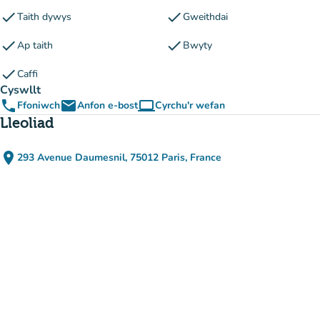
check
check
Taith dywys
Gweithdai
check
check
Ap taith
Bwyty
check
Caffi
Cyswllt
phone
email
computer
Ffoniwch
Anfon e-bost
Cyrchu'r wefan
(tab newydd)
Lleoliad
place
293 Avenue Daumesnil, 75012 Paris, France
(agor yn Google Maps)
(tab newydd)