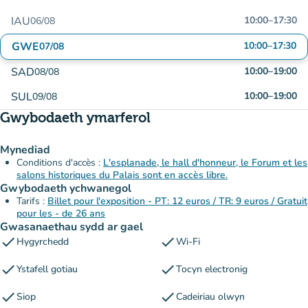
IAU
10:00
–
17:30
06/08
GWE
10:00
–
17:30
07/08
SAD
10:00
–
19:00
08/08
SUL
10:00
–
19:00
09/08
Gwybodaeth ymarferol
Mynediad
Conditions d'accès :
L'esplanade, le hall d'honneur, le Forum et les
salons historiques du Palais sont en accès libre.
Gwybodaeth ychwanegol
Tarifs :
Billet pour l'exposition - PT: 12 euros / TR: 9 euros / Gratuit
pour les - de 26 ans
Gwasanaethau sydd ar gael
check
check
Hygyrchedd
Wi-Fi
check
check
Ystafell gotiau
Tocyn electronig
check
check
Siop
Cadeiriau olwyn